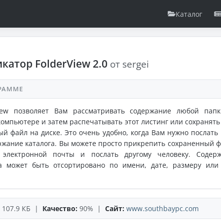
Каталог
катор FolderView 2.0
от sergei
РАММЕ
View позволяет Вам рассматривать содержание любой пап
омпьютере и затем распечатывать этот листинг или сохранять 
ый файл на диске. Это очень удобно, когда Вам нужно послать 
ржание каталога. Вы можете просто прикрепить сохраненный ф
 электронной почты и послать другому человеку. Содер
га может быть отсортировано по имени, дате, размеру или
107.9 КБ |
Качество:
90% |
Сайт:
www.southbaypc.com