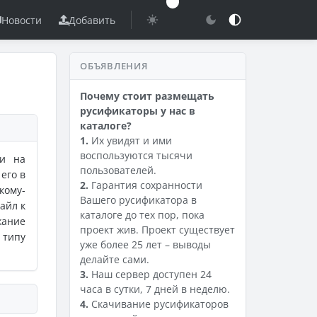
Новости
Добавить
ОБЪЯВЛЕНИЯ
Почему стоит размещать
русификаторы у нас в
каталоге?
1.
Их увидят и ими
воспользуются тысячи
ки на
пользователей.
его в
2.
Гарантия сохранности
кому-
Вашего русификатора в
айл к
каталоге до тех пор, пока
жание
проект жив. Проект существует
 типу
уже более 25 лет – выводы
делайте сами.
3.
Наш сервер доступен 24
часа в сутки, 7 дней в неделю.
4.
Скачивание русификаторов