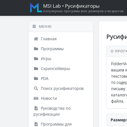
MSI Lab
• Русификаторы
популярных программ всех размеров и возрастов
МЕНЮ
Русифи
Главная
Программы
О ПРОГ
Игры
Folder
Скринсейверы
вашем к
текстов
PDA
то соде
Поиск русификаторов
письму
катало
Новости
файла.
Руководства по
русификации
Размер:
Программы для