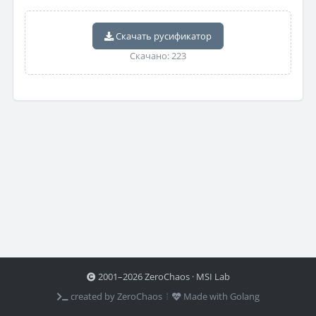
Скачать русификатор
Скачано: 223
2001–2026 ZeroChaos · MSI Lab
created by ZeroChaos ⦙
Made with Golang