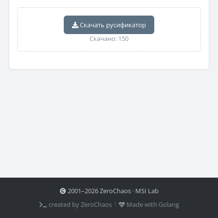
Скачать русификатор
Скачано: 150
2001–2026 ZeroChaos · MSI Lab
created by ZeroChaos ⦙
Made with Golang