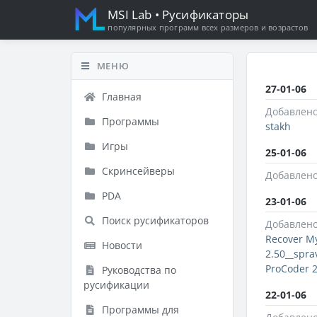
MSI Lab
• Русификаторы
популярных программ всех размеров и возрастов
МЕНЮ
27-01-06
Главная
Добавлено
Программы
stakh
Игры
25-01-06
Скринсейверы
Добавлено
PDA
23-01-06
Поиск русификаторов
Добавлено
Recover My
Новости
2.50__spra
ProCoder 2
Руководства по
русификации
22-01-06
Программы для