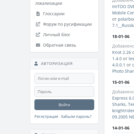
Добавлено
локализации
ImTOO DVD 
Mobile Co
Глоссарии
от
polarb
Форум по русификации
7.1__Russk
Личный блог
18-01-06
Обратная связь
Добавлено
Knot 2.26
1.4.0
от
le
АВТОРИЗАЦИЯ
4.0.0.1
от
Photo Sham
15-01-06
Добавлено
Express 6.
Sharks, Te
Войти
knightride
Регистрация
·
Забыли пароль?
09.2005 N
14-01-06