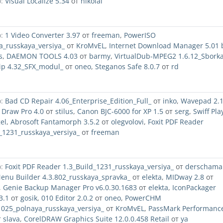
:
Visual Localize 5.34
от
nikolai
:
1 Video Converter 3.97
от
freeman
,
PowerISO
a_russkaya_versiya_
от
KroMvEL
,
Internet Download Manager 5.01 
s
,
DAEMON TOOLS 4.03
от
barmy
,
VirtualDub-MPEG2 1.6.12_Sbork
ip 4.32_SFX_modul_
от
oneo
,
Steganos Safe 8.0.7
от
rd
:
Bad CD Repair 4.06_Enterprise_Edition_Full_
от
inko
,
Wavepad 2.
 Draw Pro 4.0
от
stilus
,
Canon BJC-6000 for XP 1.5
от
serg
,
Swiff Pla
el
,
Abrosoft Fantamorph 3.5.2
от
olegvolovi
,
Foxit PDF Reader
_1231_russkaya_versiya_
от
freeman
:
Foxit PDF Reader 1.3_Build_1231_russkaya_versiya_
от
derschama
enu Builder 4.3.802_russkaya_spravka_
от
elekta
,
MIDway 2.8
от
,
Genie Backup Manager Pro v6.0.30.1683
от
elekta
,
IconPackager
3.1
от
gosik
,
010 Editor 2.0.2
от
oneo
,
PowerCHM
1025_polnaya_russkaya_versiya_
от
KroMvEL
,
PassMark Performanc
т
slava
,
CorelDRAW Graphics Suite 12.0.0.458 Retail
от
ya