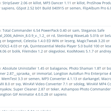
:
StripSaver 2.06
от
killot
,
MP3 Dancer 1.11
от
killot
,
ProShow Prod
т
sapiens
,
GSpot 2.52 b01 Build 040915
от
semen
,
FlipAlbum Pro 6.
:
Total Commander 6.54 PowerPack 0.40
от
sam
,
Steganos Safe
al_2006_Admin_8.0.9_v._1.2_
от
rd
,
Steinberg WaveLab 5.01b
от
bel
q
от
begemot
,
Celestia 1.4.0 ED WIN
от
leserg
,
MagicTweak 3.20
от
OOLS 4.03
от
ryk
,
Quintessential Media Player 5.0 build 100
от
les
4.06
от
bolik
,
FileIndex 1.2
от
olegvolovi
,
KoolMoves 5.1.7
от
andrey
:
Absolute Uninstaller 1.45
от
balaganov
,
Photo Shaman 1.8T
от
bo
ner 2.87__spravka_
от
immortal
,
Longtion AutoRun Pro Enterprise 4
,
MemTest 3.3
от
semen
,
MP3 Converter 4.1.13
от
darkangel
,
Macr
MX 8.0
от
svy
,
WinAVI Video Converter 7.1
от
sdoleg
,
WinAVI MP4 Co
snyakov
,
Super Cleaner 2.87
от
teker
,
Ashampoo Photo Commander 
ongtion GIF Animator 4.0.0.28
от
sapiens