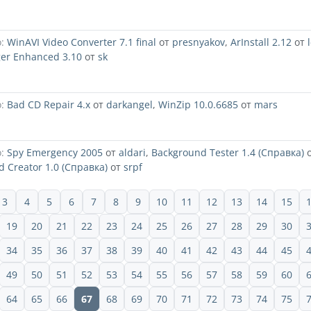
:
WinAVI Video Converter 7.1 final
от
presnyakov
,
ArInstall 2.12
от
ger Enhanced 3.10
от
sk
:
Bad CD Repair 4.x
от
darkangel
,
WinZip 10.0.6685
от
mars
:
Spy Emergency 2005
от
aldari
,
Background Tester 1.4 (Справка)
 Creator 1.0 (Справка)
от
srpf
3
4
5
6
7
8
9
10
11
12
13
14
15
19
20
21
22
23
24
25
26
27
28
29
30
34
35
36
37
38
39
40
41
42
43
44
45
49
50
51
52
53
54
55
56
57
58
59
60
64
65
66
67
68
69
70
71
72
73
74
75