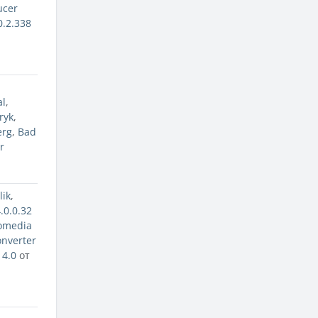
ucer
0.2.338
al
,
ryk
,
erg
,
Bad
r
lik
,
.0.0.32
omedia
nverter
4.0
от