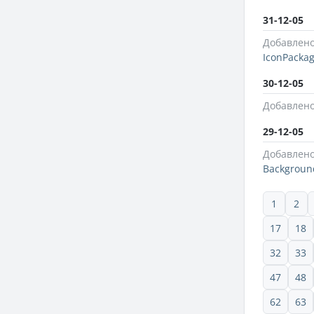
31-12-05
Добавлено
IconPacka
30-12-05
Добавлено
29-12-05
Добавлено
Background
1
2
17
18
32
33
47
48
62
63