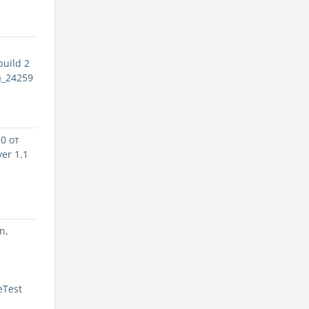
build 2
a_24259
10
от
yer 1.1
n
,
eTest