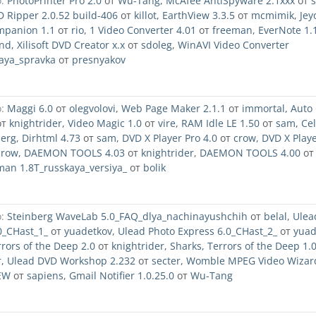
:
PhotoPrinter Pro 2.0
от
Wu-Tang
,
McAfee AntiSpyware 2.1xxx
от
s
Ripper 2.0.52 build-406
от
killot
,
EarthView 3.3.5
от
mcmimik
,
Jey
mpanion 1.1
от
rio
,
1 Video Converter 4.01
от
freeman
,
EverNote 1.
ond
,
Xilisoft DVD Creator x.x
от
sdoleg
,
WinAVI Video Converter
aya_spravka
от
presnyakov
:
Maggi 6.0
от
olegvolovi
,
Web Page Maker 2.1.1
от
immortal
,
Auto
от
knightrider
,
Video Magic 1.0
от
vire
,
RAM Idle LE 1.50
от
sam
,
Cel
serg
,
Dirhtml 4.73
от
sam
,
DVD X Player Pro 4.0
от
crow
,
DVD X Playe
crow
,
DAEMON TOOLS 4.03
от
knightrider
,
DAEMON TOOLS 4.00
о
an 1.8T_russkaya_versiya_
от
bolik
:
Steinberg WaveLab 5.0_FAQ_dlya_nachinayushchih
от
belal
,
Ulea
0_CHast_1_
от
yuadetkov
,
Ulead Photo Express 6.0_CHast_2_
от
yuad
rrors of the Deep 2.0
от
knightrider
,
Sharks, Terrors of the Deep 1.
r
,
Ulead DVD Workshop 2.232
от
secter
,
Womble MPEG Video Wizar
EW
от
sapiens
,
Gmail Notifier 1.0.25.0
от
Wu-Tang