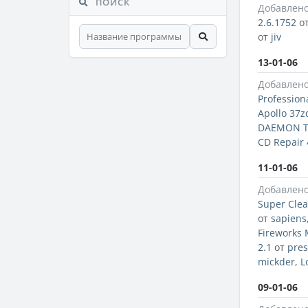
ПОИСК
Добавлено
2.6.1752
о
от
jiv
13-01-06
Добавлено
Profession
Apollo 37z
DAEMON T
CD Repair 
11-01-06
Добавлено
Super Clea
от
sapiens
Fireworks 
2.1
от
pre
mickder
,
L
09-01-06