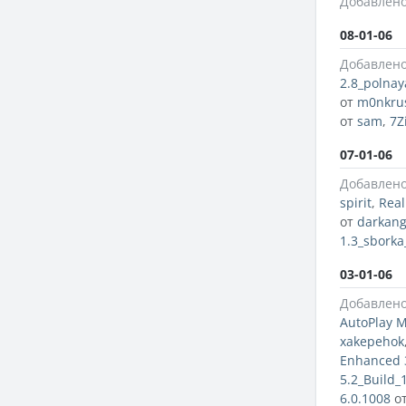
Добавлено
08-01-06
Добавлено
2.8_polnay
от
m0nkru
от
sam
,
7Z
07-01-06
Добавлено
spirit
,
Real
от
darkang
1.3_sborka
03-01-06
Добавлено
AutoPlay M
xakepehok
Enhanced 
5.2_Build_
6.0.1008
о