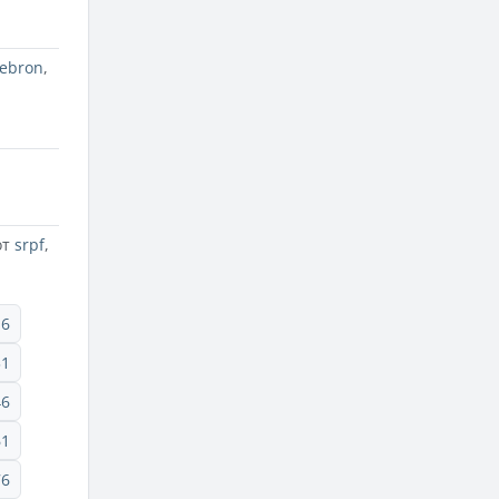
lebron
,
от
srpf
,
16
31
46
61
76