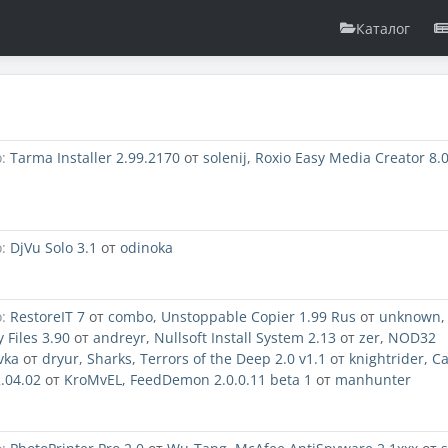
Каталог
:
Tarma Installer 2.99.2170
от
solenij
,
Roxio Easy Media Creator 8.
:
DjVu Solo 3.1
от
odinoka
:
RestoreIT 7
от
combo
,
Unstoppable Copier 1.99 Rus
от
unknown
,
 Files 3.90
от
andreyr
,
Nullsoft Install System 2.13
от
zer
,
NOD32
vka
от
dryur
,
Sharks, Terrors of the Deep 2.0 v1.1
от
knightrider
,
C
.04.02
от
KroMvEL
,
FeedDemon 2.0.0.11 beta 1
от
manhunter