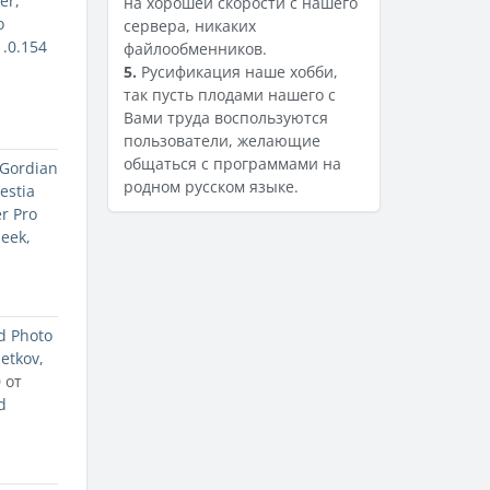
er
,
на хорошей скорости с нашего
o
сервера, никаких
1.0.154
файлообменников.
5.
Русификация наше хобби,
так пусть плодами нашего с
Вами труда воспользуются
пользователи, желающие
общаться с программами на
 Gordian
родном русском языке.
estia
r Pro
т
eek
,
d Photo
etkov
,
0
от
d