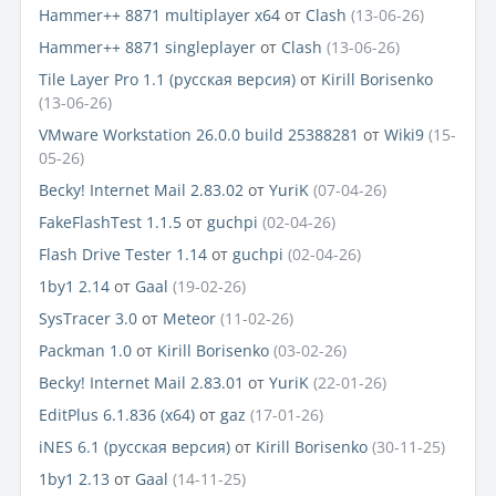
Hammer++ 8871 multiplayer x64
от
Clash
(13-06-26)
Hammer++ 8871 singleplayer
от
Clash
(13-06-26)
Tile Layer Pro 1.1 (русская версия)
от
Kirill Borisenko
(13-06-26)
VMware Workstation 26.0.0 build 25388281
от
Wiki9
(15-
05-26)
Becky! Internet Mail 2.83.02
от
YuriK
(07-04-26)
FakeFlashTest 1.1.5
от
guchpi
(02-04-26)
Flash Drive Tester 1.14
от
guchpi
(02-04-26)
1by1 2.14
от
Gaal
(19-02-26)
SysTracer 3.0
от
Meteor
(11-02-26)
Packman 1.0
от
Kirill Borisenko
(03-02-26)
Becky! Internet Mail 2.83.01
от
YuriK
(22-01-26)
EditPlus 6.1.836 (x64)
от
gaz
(17-01-26)
iNES 6.1 (русская версия)
от
Kirill Borisenko
(30-11-25)
1by1 2.13
от
Gaal
(14-11-25)