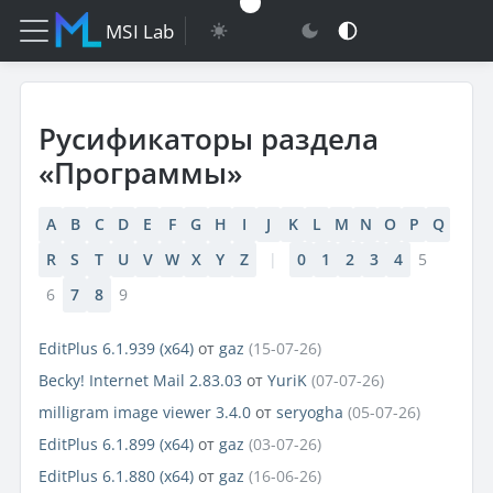
MSI Lab
Русификаторы раздела
«Программы»
A
B
C
D
E
F
G
H
I
J
K
L
M
N
O
P
Q
R
S
T
U
V
W
X
Y
Z
|
0
1
2
3
4
5
6
7
8
9
EditPlus 6.1.939 (x64)
от
gaz
(15-07-26)
Becky! Internet Mail 2.83.03
от
YuriK
(07-07-26)
milligram image viewer 3.4.0
от
seryogha
(05-07-26)
EditPlus 6.1.899 (x64)
от
gaz
(03-07-26)
EditPlus 6.1.880 (x64)
от
gaz
(16-06-26)