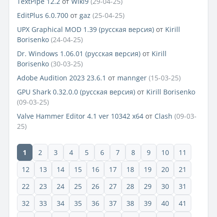
TextPipe 12.2
от
Wiki9
(29-04-25)
EditPlus 6.0.700
от
gaz
(25-04-25)
UPX Graphical MOD 1.39 (русская версия)
от
Kirill
Borisenko
(24-04-25)
Dr. Windows 1.06.01 (русская версия)
от
Kirill
Borisenko
(30-03-25)
Adobe Audition 2023 23.6.1
от
mannger
(15-03-25)
GPU Shark 0.32.0.0 (русская версия)
от
Kirill Borisenko
(09-03-25)
Valve Hammer Editor 4.1 ver 10342 x64
от
Clash
(09-03-
25)
1
2
3
4
5
6
7
8
9
10
11
12
13
14
15
16
17
18
19
20
21
22
23
24
25
26
27
28
29
30
31
32
33
34
35
36
37
38
39
40
41