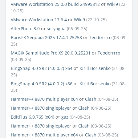
VMware Workstation 25.0.0 build 24995812
от
Wiki9
(22-
10-25)
VMware Workstation 17.6.4
от
Wiki9
(22-10-25)
AlterPhoto 3.0
от
seryogha
(06-09-25)
BorisFX Sequoia 2025 17.4.1.25258
от
Teodorrrro
(03-09-
25)
MAGIX Samplitude Pro X9 20.0.0.25201
от
Teodorrrro
(03-09-25)
BingSnap 4.0 SR2 (4.0.0.2) x64
от
Kirill Borisenko
(31-08-
25)
BingSnap 4.0 SR2 (4.0.0.2) x86
от
Kirill Borisenko
(31-08-
25)
Hammer++ 8870 multiplayer x64
от
Clash
(04-08-25)
Hammer++ 8870 singleplayer
от
Clash
(04-08-25)
EditPlus 6.0.765 (x64)
от
gaz
(04-08-25)
Hammer++ 8870 singleplayer
от
Clash
(03-08-25)
Hammer++ 8870 multiplayer x64
от
Clash
(03-08-25)