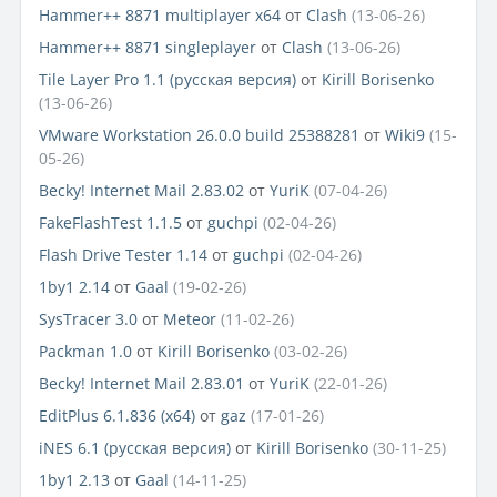
Hammer++ 8871 multiplayer x64
от
Clash
(13-06-26)
Hammer++ 8871 singleplayer
от
Clash
(13-06-26)
Tile Layer Pro 1.1 (русская версия)
от
Kirill Borisenko
(13-06-26)
VMware Workstation 26.0.0 build 25388281
от
Wiki9
(15-
05-26)
Becky! Internet Mail 2.83.02
от
YuriK
(07-04-26)
FakeFlashTest 1.1.5
от
guchpi
(02-04-26)
Flash Drive Tester 1.14
от
guchpi
(02-04-26)
1by1 2.14
от
Gaal
(19-02-26)
SysTracer 3.0
от
Meteor
(11-02-26)
Packman 1.0
от
Kirill Borisenko
(03-02-26)
Becky! Internet Mail 2.83.01
от
YuriK
(22-01-26)
EditPlus 6.1.836 (x64)
от
gaz
(17-01-26)
iNES 6.1 (русская версия)
от
Kirill Borisenko
(30-11-25)
1by1 2.13
от
Gaal
(14-11-25)