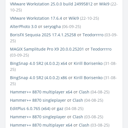
VMware Workstation 25.0.0 build 24995812
от
Wiki9
(22-
10-25)
VMware Workstation 17.6.4
от
Wiki9
(22-10-25)
AlterPhoto 3.0
от
seryogha
(06-09-25)
BorisFX Sequoia 2025 17.4.1.25258
от
Teodorrrro
(03-09-
25)
MAGIX Samplitude Pro X9 20.0.0.25201
от
Teodorrrro
(03-09-25)
BingSnap 4.0 SR2 (4.0.0.2) x64
от
Kirill Borisenko
(31-08-
25)
BingSnap 4.0 SR2 (4.0.0.2) x86
от
Kirill Borisenko
(31-08-
25)
Hammer++ 8870 multiplayer x64
от
Clash
(04-08-25)
Hammer++ 8870 singleplayer
от
Clash
(04-08-25)
EditPlus 6.0.765 (x64)
от
gaz
(04-08-25)
Hammer++ 8870 singleplayer
от
Clash
(03-08-25)
Hammer++ 8870 multiplayer x64
от
Clash
(03-08-25)