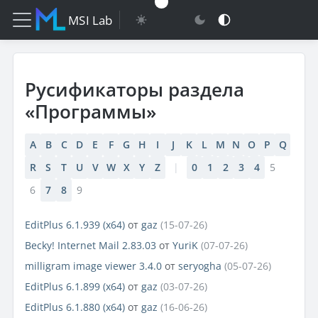
MSI Lab
Русификаторы раздела
«Программы»
A
B
C
D
E
F
G
H
I
J
K
L
M
N
O
P
Q
R
S
T
U
V
W
X
Y
Z
|
0
1
2
3
4
5
6
7
8
9
EditPlus 6.1.939 (x64)
от
gaz
(15-07-26)
Becky! Internet Mail 2.83.03
от
YuriK
(07-07-26)
milligram image viewer 3.4.0
от
seryogha
(05-07-26)
EditPlus 6.1.899 (x64)
от
gaz
(03-07-26)
EditPlus 6.1.880 (x64)
от
gaz
(16-06-26)