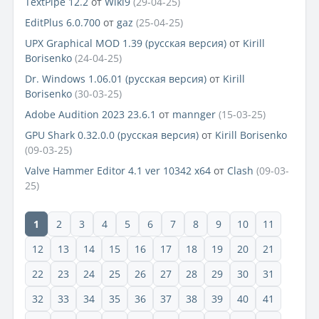
TextPipe 12.2
от
Wiki9
(29-04-25)
EditPlus 6.0.700
от
gaz
(25-04-25)
UPX Graphical MOD 1.39 (русская версия)
от
Kirill
Borisenko
(24-04-25)
Dr. Windows 1.06.01 (русская версия)
от
Kirill
Borisenko
(30-03-25)
Adobe Audition 2023 23.6.1
от
mannger
(15-03-25)
GPU Shark 0.32.0.0 (русская версия)
от
Kirill Borisenko
(09-03-25)
Valve Hammer Editor 4.1 ver 10342 x64
от
Clash
(09-03-
25)
1
2
3
4
5
6
7
8
9
10
11
12
13
14
15
16
17
18
19
20
21
22
23
24
25
26
27
28
29
30
31
32
33
34
35
36
37
38
39
40
41