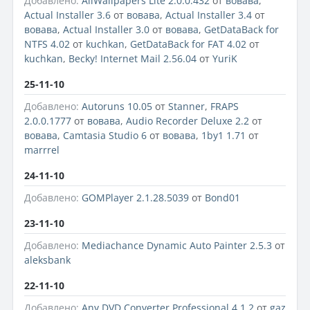
Добавлено:
AllWallpapers Lite 2.0.0.432
от
вовава
,
Actual Installer 3.6
от
вовава
,
Actual Installer 3.4
от
вовава
,
Actual Installer 3.0
от
вовава
,
GetDataBack for
NTFS 4.02
от
kuchkan
,
GetDataBack for FAT 4.02
от
kuchkan
,
Becky! Internet Mail 2.56.04
от
YuriK
25-11-10
Добавлено:
Autoruns 10.05
от
Stanner
,
FRAPS
2.0.0.1777
от
вовава
,
Audio Recorder Deluxe 2.2
от
вовава
,
Camtasia Studio 6
от
вовава
,
1by1 1.71
от
marrrel
24-11-10
Добавлено:
GOMPlayer 2.1.28.5039
от
Bond01
23-11-10
Добавлено:
Mediachance Dynamic Auto Painter 2.5.3
от
aleksbank
22-11-10
Добавлено:
Any DVD Converter Professional 4.1.2
от
gaz