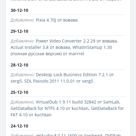
30-12-10
Добавлено:
Pixia 4.70j
от
вовава
29-12-10
Добавлено:
Power Video Converter 2.2.29
от
вовава
,
Actual Installer 3.8
от
вовава
,
WhatInStartup 1.30
(полная русская версия)
от
marrrel
28-12-10
Добавлено:
Desktop Lock Business Edition 7.2.1
от
serg5
,
SDL Passolo 2011 11.0.01
от
serg5
25-12-10
Добавлено:
VirtualDub 1.9.11 build 32842
от
SamLab
,
GetDataBack for NTFS 4.10
от
kuchkan
,
GetDataBack for
FAT 4.10
от
kuchkan
24-12-10
Добавлено:
jetAudio 8.0.11.1600
от
lionheart
,
DVDFab