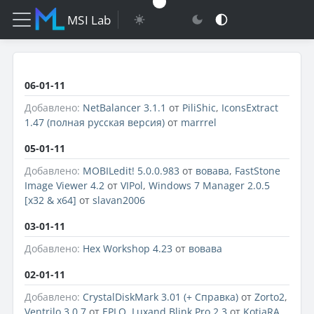
MSI Lab
06-01-11
Добавлено:
NetBalancer 3.1.1
от
PiliShic
,
IconsExtract
1.47 (полная русская версия)
от
marrrel
05-01-11
Добавлено:
MOBILedit! 5.0.0.983
от
вовава
,
FastStone
Image Viewer 4.2
от
VIPol
,
Windows 7 Manager 2.0.5
[x32 & x64]
от
slavan2006
03-01-11
Добавлено:
Hex Workshop 4.23
от
вовава
02-01-11
Добавлено:
CrystalDiskMark 3.01 (+ Справка)
от
Zorto2
,
Ventrilo 3.0.7
от
EPLO
,
Luxand Blink Pro 2.3
от
KotjaRA