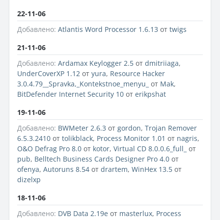
22-11-06
Добавлено:
Atlantis Word Processor 1.6.13
от
twigs
21-11-06
Добавлено:
Ardamax Keylogger 2.5
от
dmitriiaga
,
UnderCoverXP 1.12
от
yura
,
Resource Hacker
3.0.4.79__Spravka,_Kontekstnoe_menyu_
от
Mak
,
BitDefender Internet Security 10
от
erikpshat
19-11-06
Добавлено:
BWMeter 2.6.3
от
gordon
,
Trojan Remover
6.5.3.2410
от
tolikblack
,
Process Monitor 1.01
от
nagris
,
O&O Defrag Pro 8.0
от
kotor
,
Virtual CD 8.0.0.6_full_
от
pub
,
Belltech Business Cards Designer Pro 4.0
от
ofenya
,
Autoruns 8.54
от
drartem
,
WinHex 13.5
от
dizelxp
18-11-06
Добавлено:
DVB Data 2.19e
от
masterlux
,
Process