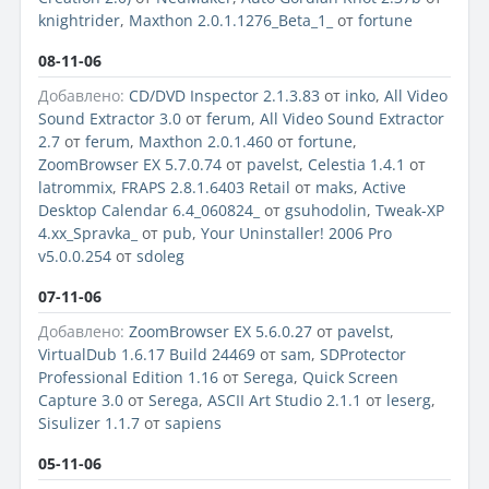
knightrider
,
Maxthon 2.0.1.1276_Beta_1_
от
fortune
08-11-06
Добавлено:
CD/DVD Inspector 2.1.3.83
от
inko
,
All Video
Sound Extractor 3.0
от
ferum
,
All Video Sound Extractor
2.7
от
ferum
,
Maxthon 2.0.1.460
от
fortune
,
ZoomBrowser EX 5.7.0.74
от
pavelst
,
Celestia 1.4.1
от
latrommix
,
FRAPS 2.8.1.6403 Retail
от
maks
,
Active
Desktop Calendar 6.4_060824_
от
gsuhodolin
,
Tweak-XP
4.xx_Spravka_
от
pub
,
Your Uninstaller! 2006 Pro
v5.0.0.254
от
sdoleg
07-11-06
Добавлено:
ZoomBrowser EX 5.6.0.27
от
pavelst
,
VirtualDub 1.6.17 Build 24469
от
sam
,
SDProtector
Professional Edition 1.16
от
Serega
,
Quick Screen
Capture 3.0
от
Serega
,
ASCII Art Studio 2.1.1
от
leserg
,
Sisulizer 1.1.7
от
sapiens
05-11-06