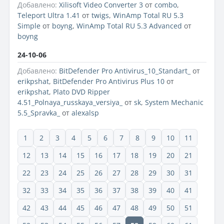
Добавлено:
Xilisoft Video Converter 3
от
combo
,
Teleport Ultra 1.41
от
twigs
,
WinAmp Total RU 5.3
Simple
от
boyng
,
WinAmp Total RU 5.3 Advanced
от
boyng
24-10-06
Добавлено:
BitDefender Pro Antivirus_10_Standart_
от
erikpshat
,
BitDefender Pro Antivirus Plus 10
от
erikpshat
,
Plato DVD Ripper
4.51_Polnaya_russkaya_versiya_
от
sk
,
System Mechanic
5.5_Spravka_
от
alexalsp
1
2
3
4
5
6
7
8
9
10
11
12
13
14
15
16
17
18
19
20
21
22
23
24
25
26
27
28
29
30
31
32
33
34
35
36
37
38
39
40
41
42
43
44
45
46
47
48
49
50
51