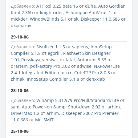
Добавлено:
ATITool 0.25 beta 16
от
duha
,
Auto Gordian
Knot 2.36b
от
knightrider
,
Ashampoo AntiVirus 1
от
mickder
,
WindowBlinds 5.1
от
sk
,
Diskeeper 11.0.686
от
dkomarov
29-10-06
Добавлено:
Sisulizer 1.1.5
от
sapiens
,
InnoSetup
Compiler 5.1.8
от
egorlii
,
FlashGet Skin Designer
1.01_Russkaya_versiya_
от
fatal
,
Autoruns 8.53
от
drartem
,
pdfFactory Pro 3.02
от
adwise
,
NXPowerLite
2.4.1 Integrated Edition
от
rrr
,
CuteFTP Pro 8.0.3
от
zhmak
,
InnoSetup Compiler 5.1.8
от
denxxlab
28-10-06
Добавлено:
WinAmp 5.31.979 Pro/Full/Standard/Lite
от
sam
,
Auto Power-on &amp; Shut-down 2.02
от
arhim
,
DriverMax 1.2
от
arhim
,
Diskeeper 2007 Pro Premier
11.0.686
от
Mr. SMiT
25-10-06