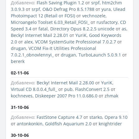
Добавлено:
Flash Saving Plugin 1.2
от
srpf
,
htm2chm
3.0.9.3
от
srpf
,
O&O Defrag Pro 8.5.1788
от
yura
,
Ulead
Photoimpact 12 (Retail от FOSI)
от
vechnozele
,
Microangelo Toolset 6.03_Retail_FOSI_
от
rusfactory
,
CD
Speed 3.4
от
fatal
,
Directory Opus 8.2.2.5 unicode
от
as
,
Becky! Internet Mail 2.28.01
от
YuriK
,
Good Keywords
2.0
от
alex
,
VCOM SystemSuite Professional 7.0.2.7
от
drugan
,
VCOM Fix-It Utilities Professional
7.0.2.1_obnovlennyi_
от
drugan
,
TurboLaunch 5.0.9.1
от
bererk
02-11-06
Добавлено:
Becky! Internet Mail 2.28.00
от
YuriK
,
Virtual CD 8.0.0.4_full_
от
pub
,
FlashConvert 2.5
от
kochneves
,
Diskeeper 2007 Pro 11.0.686.0
от
zhmak
31-10-06
Добавлено:
FastStone Capture 4.7
от
starko
,
Opera 9.10
от
antonkonkin
,
Goldfish Aquarium 2.0
от
knightrider
30-10-06