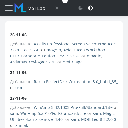
MSI Lab
26-11-06
Добавлено:
Axialis Professional Screen Saver Producer
3.6.4__IW_3.6.4_
от
mogdin
,
Axialis Icon Workshop
6.0.3_Corporate_Edition__PSSP_3.6.4_
от
mogdin
,
Ardamax Keylogger 2.41
от
dmitriiaga
24-11-06
Добавлено:
Raxco PerfectDisk Workstation 8.0_build_35_
от
osm
23-11-06
Добавлено:
WinAmp 5.32.1003 Pro/Full/Standard/Lite
от
sam
,
WinAmp 5.x Pro/Full/Standard/Lite
от
sam
,
Magic
Utilities 4.x_na_osnove_4.40_
от
sam
,
MOBILedit! 2.2.0.0
от
zhmak