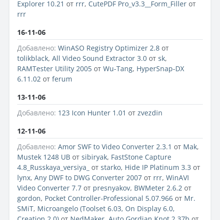
Explorer 10.21
от
rrr
,
CutePDF Pro_v3.3__Form_Filler
от
rrr
16-11-06
Добавлено:
WinASO Registry Optimizer 2.8
от
tolikblack
,
All Video Sound Extractor 3.0
от
sk
,
RAMTester Utility 2005
от
Wu-Tang
,
HyperSnap-DX
6.11.02
от
ferum
13-11-06
Добавлено:
123 Icon Hunter 1.01
от
zvezdin
12-11-06
Добавлено:
Amor SWF to Video Converter 2.3.1
от
Mak
,
Mustek 1248 UB
от
sibiryak
,
FastStone Capture
4.8_Russkaya_versiya_
от
starko
,
Hide IP Platinum 3.3
от
lynx
,
Any DWF to DWG Converter 2007
от
rrr
,
WinAVI
Video Converter 7.7
от
presnyakov
,
BWMeter 2.6.2
от
gordon
,
Pocket Controller-Professional 5.07.966
от
Mr.
SMiT
,
Microangelo (Toolset 6.03, On Display 6.0,
Creation 2.0)
от
NedMaker
,
Auto Gordian Knot 2.37b
от