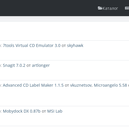
Каталог
:
7tools Virtual CD Emulator 3.0
от
skyhawk
:
SnagIt 7.0.2
от
artlonger
:
Advanced CD Label Maker 1.1.5
от
vkuznetsov
,
Microangelo 5.58
:
Mobydock DX 0.87b
от
MSI Lab