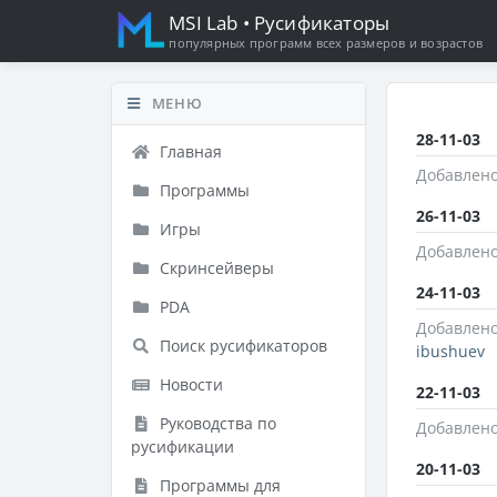
MSI Lab
• Русификаторы
популярных программ всех размеров и возрастов
МЕНЮ
28-11-03
Главная
Добавлено
Программы
26-11-03
Игры
Добавлено
Скринсейверы
24-11-03
PDA
Добавлено
Поиск русификаторов
ibushuev
Новости
22-11-03
Руководства по
Добавлено
русификации
20-11-03
Программы для