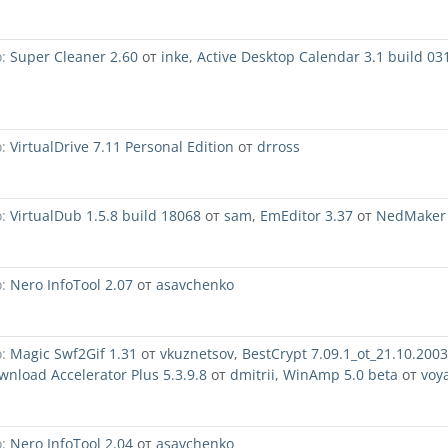
:
Super Cleaner 2.60
от
inke
,
Active Desktop Calendar 3.1 build 03
:
VirtualDrive 7.11 Personal Edition
от
drross
:
VirtualDub 1.5.8 build 18068
от
sam
,
EmEditor 3.37
от
NedMaker
:
Nero InfoTool 2.07
от
asavchenko
:
Magic Swf2Gif 1.31
от
vkuznetsov
,
BestCrypt 7.09.1_ot_21.10.2003
wnload Accelerator Plus 5.3.9.8
от
dmitrii
,
WinAmp 5.0 beta
от
voy
:
Nero InfoTool 2.04
от
asavchenko