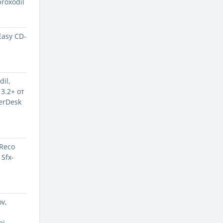
roxodil
Easy CD-
dil
,
3.2+
от
erDesk
Reco
,
Sfx-
ov
,
ei
,