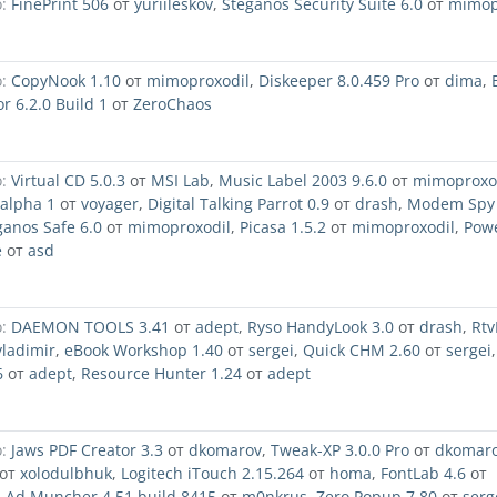
:
FinePrint 506
от
yuriileskov
,
Steganos Security Suite 6.0
от
mimop
:
CopyNook 1.10
от
mimoproxodil
,
Diskeeper 8.0.459 Pro
от
dima
,
r 6.2.0 Build 1
от
ZeroChaos
:
Virtual CD 5.0.3
от
MSI Lab
,
Music Label 2003 9.6.0
от
mimoproxo
alpha 1
от
voyager
,
Digital Talking Parrot 0.9
от
drash
,
Modem Spy 
ganos Safe 6.0
от
mimoproxodil
,
Picasa 1.5.2
от
mimoproxodil
,
Pow
e
от
asd
:
DAEMON TOOLS 3.41
от
adept
,
Ryso HandyLook 3.0
от
drash
,
Rtv
vladimir
,
eBook Workshop 1.40
от
sergei
,
Quick CHM 2.60
от
sergei
6
от
adept
,
Resource Hunter 1.24
от
adept
:
Jaws PDF Creator 3.3
от
dkomarov
,
Tweak-XP 3.0.0 Pro
от
dkomar
от
xolodulbhuk
,
Logitech iTouch 2.15.264
от
homa
,
FontLab 4.6
от
,
Ad Muncher 4.51 build 8415
от
m0nkrus
,
Zero Popup 7.80
от
serg