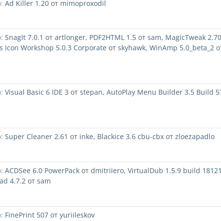
:
Ad Killer 1.20
от
mimoproxodil
:
SnagIt 7.0.1
от
artlonger
,
PDF2HTML 1.5
от
sam
,
MagicTweak 2.7
is Icon Workshop 5.0.3 Corporate
от
skyhawk
,
WinAmp 5.0_beta_2
о
:
Visual Basic 6 IDE 3
от
stepan
,
AutoPlay Menu Builder 3.5 Build 5
:
Super Cleaner 2.61
от
inke
,
Blackice 3.6 cbu-cbx
от
zloezapadlo
:
ACDSee 6.0 PowerPack
от
dmitriiero
,
VirtualDub 1.5.9 build 1812
ad 4.7.2
от
sam
:
FinePrint 507
от
yuriileskov