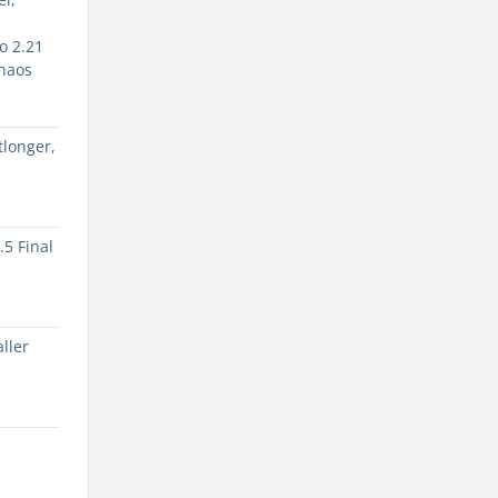
o 2.21
haos
tlonger
,
.5 Final
ller