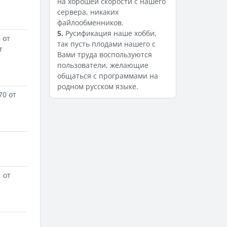
на хорошей скорости с нашего
сервера, никаких
файлообменников.
5.
Русификация наше хобби,
0
от
так пусть плодами нашего с
т
Вами труда воспользуются
пользователи, желающие
общаться с программами на
родном русском языке.
70
от
1
от