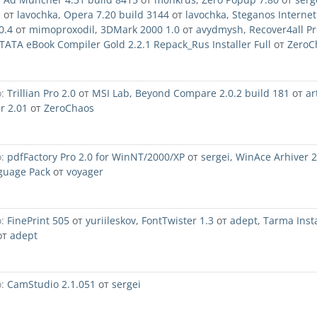
1
от
lavochka
,
Opera 7.20 build 3144
от
lavochka
,
Steganos Internet
0.4
от
mimoproxodil
,
3DMark 2000 1.0
от
avydmysh
,
Recover4all Pr
ATA eBook Compiler Gold 2.2.1 Repack_Rus Installer Full
от
ZeroC
:
Trillian Pro 2.0
от
MSI Lab
,
Beyond Compare 2.0.2 build 181
от
ar
r 2.01
от
ZeroChaos
:
pdfFactory Pro 2.0 for WinNT/2000/XP
от
sergei
,
WinAce Arhiver 2
nguage Pack
от
voyager
:
FinePrint 505
от
yuriileskov
,
FontTwister 1.3
от
adept
,
Tarma Insta
от
adept
:
CamStudio 2.1.051
от
sergei