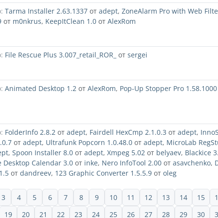
:
Tarma Installer 2.63.1337
от
adept
,
ZoneAlarm Pro with Web Filte
9
от
m0nkrus
,
KeepItClean 1.0
от
AlexRom
:
File Rescue Plus 3.007_retail_ROR_
от
sergei
:
Animated Desktop 1.2
от
AlexRom
,
Pop-Up Stopper Pro 1.58.1000
:
FolderInfo 2.8.2
от
adept
,
Fairdell HexCmp 2.1.0.3
от
adept
,
Inno
.0.7
от
adept
,
Ultrafunk Popcorn 1.0.48.0
от
adept
,
MicroLab RegSt
ept
,
Spoon Installer 8.0
от
adept
,
Xmpeg 5.02
от
belyaev
,
Blackice 3
e Desktop Calendar 3.0
от
inke
,
Nero InfoTool 2.00
от
asavchenko
,
1.5
от
dandreev
,
123 Graphic Converter 1.5.5.9
от
oleg
3
4
5
6
7
8
9
10
11
12
13
14
15
19
20
21
22
23
24
25
26
27
28
29
30