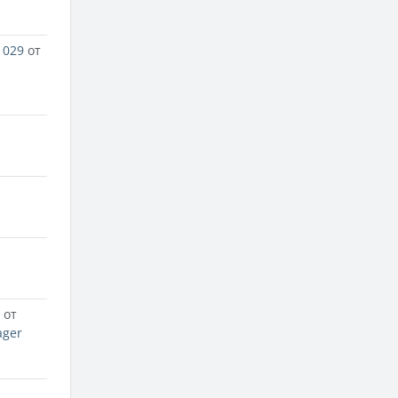
1029
от
от
ager