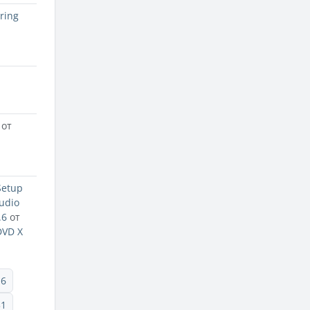
ring
от
Setup
udio
.6
от
DVD X
16
31