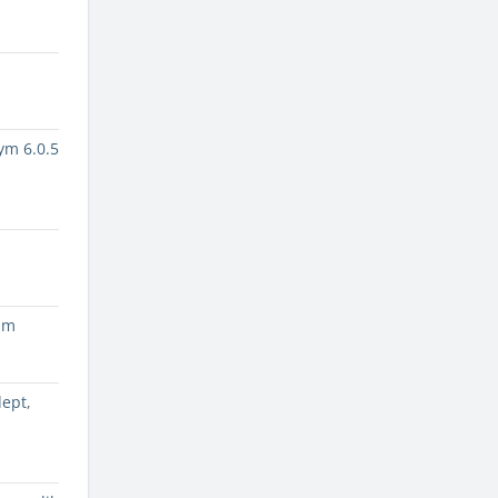
ym 6.0.5
am
dept
,