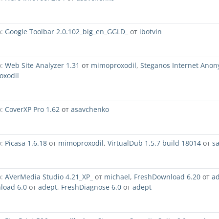
:
Google Toolbar 2.0.102_big_en_GGLD_
от
ibotvin
:
Web Site Analyzer 1.31
от
mimoproxodil
,
Steganos Internet Anon
oxodil
:
CoverXP Pro 1.62
от
asavchenko
:
Picasa 1.6.18
от
mimoproxodil
,
VirtualDub 1.5.7 build 18014
от
s
:
AVerMedia Studio 4.21_XP_
от
michael
,
FreshDownload 6.20
от
a
load 6.0
от
adept
,
FreshDiagnose 6.0
от
adept