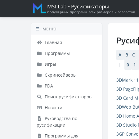
MSI Lab
• Русификаторы
популярных программ всех размеров и возрастов
МЕНЮ
Руси
Главная
Программы
A
B
C
Игры
|
0
1
Скринсейверы
3DMark 11
PDA
3D PageFli
Поиск русификаторов
3D Card Ma
3DWeb But
Новости
3D Home A
Руководства по
русификации
3D Studio
3GP Conver
Программы для