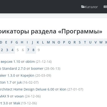
Каталог
фикаторы раздела «Программы»
D
E
F
G
H
I
J
K
L
M
N
O
P
Q
R
S
T
U
V
W
2
3
4
5
6
7
8
9
 версия 1.10
от
obtim
(21-12-14)
p Standard 2.7.0
от
boomer
(28-06-13)
ker 1.3.0
от
Kopejkin
(20-03-09)
ton 1.7
от
juk
(16-02-07)
rchitect Home Design Deluxe 6.00
от
klon
(27-01-07)
 MAX 9
от
vovan
(24-12-06)
t 3.0
от
Mak
(19-12-06)