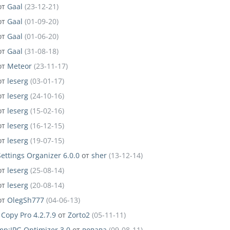
от
Gaal
(23-12-21)
от
Gaal
(01-09-20)
от
Gaal
(01-06-20)
от
Gaal
(31-08-18)
от
Meteor
(23-11-17)
от
leserg
(03-01-17)
от
leserg
(24-10-16)
от
leserg
(15-02-16)
от
leserg
(16-12-15)
от
leserg
(19-07-15)
Settings Organizer 6.0.0
от
sher
(13-12-14)
от
leserg
(25-08-14)
от
leserg
(20-08-14)
от
OlegSh777
(04-06-13)
 Copy Pro 4.2.7.9
от
Zorto2
(05-11-11)
p;JPG Optimizer 3.0
от
вовава
(09-08-11)