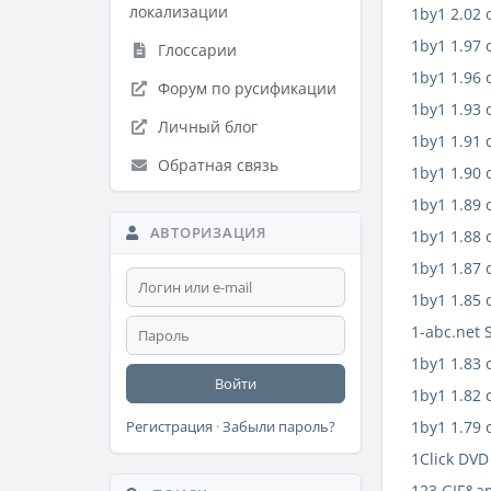
локализации
1by1 2.02
1by1 1.97
Глоссарии
1by1 1.96
Форум по русификации
1by1 1.93
Личный блог
1by1 1.91
Обратная связь
1by1 1.90
1by1 1.89
АВТОРИЗАЦИЯ
1by1 1.88
1by1 1.87
1by1 1.85
1-abc.net 
1by1 1.83
Войти
1by1 1.82
1by1 1.79
Регистрация
·
Забыли пароль?
1Click DVD
123 GIF&am