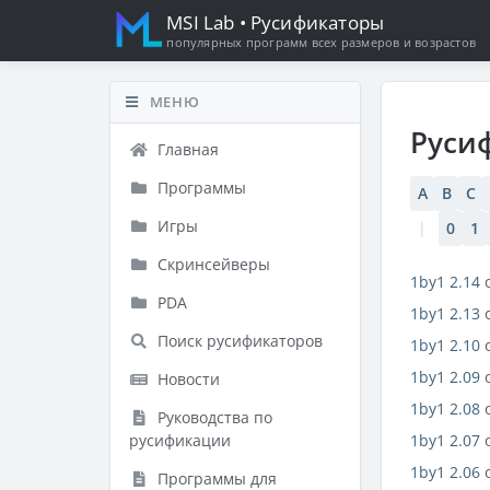
MSI Lab
• Русификаторы
популярных программ всех размеров и возрастов
МЕНЮ
Руси
Главная
Программы
A
B
C
Игры
|
0
1
Скринсейверы
1by1 2.14
PDA
1by1 2.13
Поиск русификаторов
1by1 2.10
1by1 2.09
Новости
1by1 2.08
Руководства по
русификации
1by1 2.07
1by1 2.06
Программы для