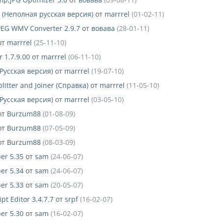
b (Неполная русская версия)
от
marrrel
(01-02-11)
PEG WMV Converter 2.9.7
от
вовава
(28-01-11)
от
marrrel
(25-11-10)
 1.7.9.00
от
marrrel
(06-11-10)
(Русская версия)
от
marrrel
(19-07-10)
litter and Joiner (Справка)
от
marrrel
(11-05-10)
(Русская версия)
от
marrrel
(03-05-10)
от
Burzum88
(01-08-09)
от
Burzum88
(07-05-09)
от
Burzum88
(08-03-09)
er 5.35
от
sam
(24-06-07)
er 5.34
от
sam
(24-06-07)
er 5.33
от
sam
(20-05-07)
ipt Editor 3.4.7.7
от
srpf
(16-02-07)
er 5.30
от
sam
(16-02-07)