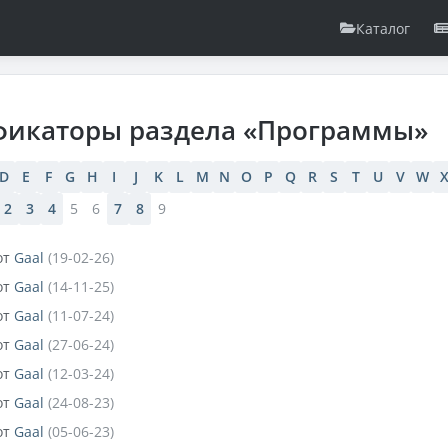
Каталог
фикаторы раздела «Программы»
D
E
F
G
H
I
J
K
L
M
N
O
P
Q
R
S
T
U
V
W
2
3
4
5
6
7
8
9
от
Gaal
(19-02-26)
от
Gaal
(14-11-25)
от
Gaal
(11-07-24)
от
Gaal
(27-06-24)
от
Gaal
(12-03-24)
от
Gaal
(24-08-23)
от
Gaal
(05-06-23)