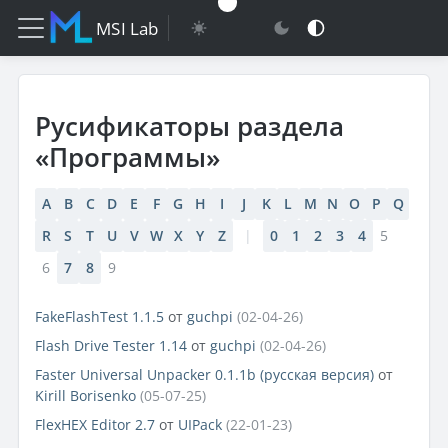
MSI Lab
Русификаторы раздела
«Программы»
A
B
C
D
E
F
G
H
I
J
K
L
M
N
O
P
Q
R
S
T
U
V
W
X
Y
Z
|
0
1
2
3
4
5
6
7
8
9
FakeFlashTest 1.1.5
от
guchpi
(02-04-26)
Flash Drive Tester 1.14
от
guchpi
(02-04-26)
Faster Universal Unpacker 0.1.1b (русская версия)
от
Kirill Borisenko
(05-07-25)
FlexHEX Editor 2.7
от
UIPaсk
(22-01-23)