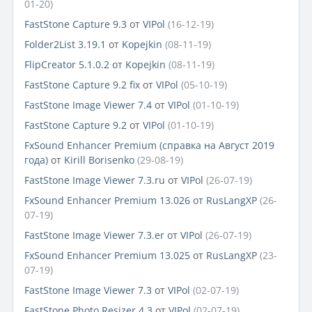
01-20)
FastStone Capture 9.3
от
VIPol
(16-12-19)
Folder2List 3.19.1
от
Kopejkin
(08-11-19)
FlipCreator 5.1.0.2
от
Kopejkin
(08-11-19)
FastStone Capture 9.2 fix
от
VIPol
(05-10-19)
FastStone Image Viewer 7.4
от
VIPol
(01-10-19)
FastStone Capture 9.2
от
VIPol
(01-10-19)
FxSound Enhancer Premium (справка на Август 2019
года)
от
Kirill Borisenko
(29-08-19)
FastStone Image Viewer 7.3.ru
от
VIPol
(26-07-19)
FxSound Enhancer Premium 13.026
от
RusLangXP
(26-
07-19)
FastStone Image Viewer 7.3.er
от
VIPol
(26-07-19)
FxSound Enhancer Premium 13.025
от
RusLangXP
(23-
07-19)
FastStone Image Viewer 7.3
от
VIPol
(02-07-19)
FastStone Photo Resizer 4.3
от
VIPol
(02-07-19)