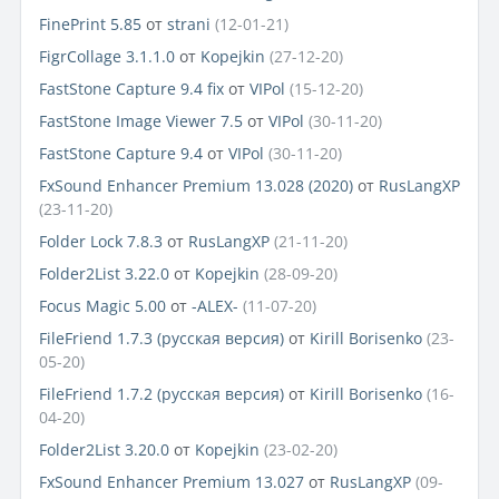
FinePrint 5.85
от
strani
(12-01-21)
FigrCollage 3.1.1.0
от
Kopejkin
(27-12-20)
FastStone Capture 9.4 fix
от
VIPol
(15-12-20)
FastStone Image Viewer 7.5
от
VIPol
(30-11-20)
FastStone Capture 9.4
от
VIPol
(30-11-20)
FxSound Enhancer Premium 13.028 (2020)
от
RusLangXP
(23-11-20)
Folder Lock 7.8.3
от
RusLangXP
(21-11-20)
Folder2List 3.22.0
от
Kopejkin
(28-09-20)
Focus Magic 5.00
от
-ALEX-
(11-07-20)
FileFriend 1.7.3 (русская версия)
от
Kirill Borisenko
(23-
05-20)
FileFriend 1.7.2 (русская версия)
от
Kirill Borisenko
(16-
04-20)
Folder2List 3.20.0
от
Kopejkin
(23-02-20)
FxSound Enhancer Premium 13.027
от
RusLangXP
(09-