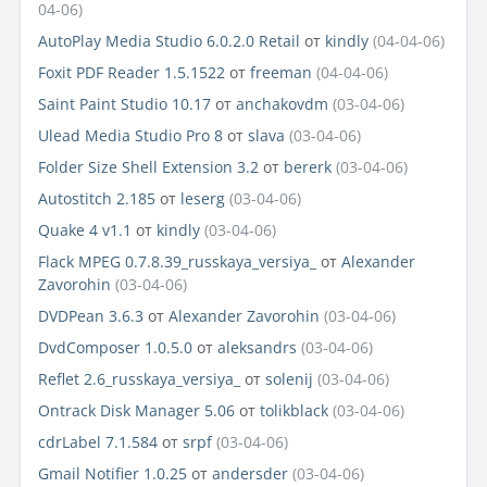
04-06)
AutoPlay Media Studio 6.0.2.0 Retail
от
kindly
(04-04-06)
Foxit PDF Reader 1.5.1522
от
freeman
(04-04-06)
Saint Paint Studio 10.17
от
anchakovdm
(03-04-06)
Ulead Media Studio Pro 8
от
slava
(03-04-06)
Folder Size Shell Extension 3.2
от
bererk
(03-04-06)
Autostitch 2.185
от
leserg
(03-04-06)
Quake 4 v1.1
от
kindly
(03-04-06)
Flack MPEG 0.7.8.39_russkaya_versiya_
от
Alexander
Zavorohin
(03-04-06)
DVDPean 3.6.3
от
Alexander Zavorohin
(03-04-06)
DvdComposer 1.0.5.0
от
aleksandrs
(03-04-06)
Reflet 2.6_russkaya_versiya_
от
solenij
(03-04-06)
Ontrack Disk Manager 5.06
от
tolikblack
(03-04-06)
cdrLabel 7.1.584
от
srpf
(03-04-06)
Gmail Notifier 1.0.25
от
andersder
(03-04-06)