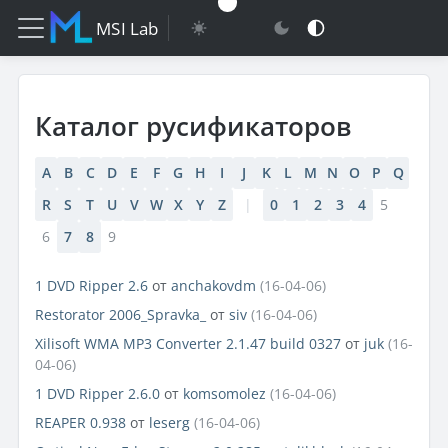
MSI Lab
Каталог русификаторов
A
B
C
D
E
F
G
H
I
J
K
L
M
N
O
P
Q
R
S
T
U
V
W
X
Y
Z
|
0
1
2
3
4
5
6
7
8
9
1 DVD Ripper 2.6
от
anchakovdm
(16-04-06)
Restorator 2006_Spravka_
от
siv
(16-04-06)
Xilisoft WMA MP3 Converter 2.1.47 build 0327
от
juk
(16-
04-06)
1 DVD Ripper 2.6.0
от
komsomolez
(16-04-06)
REAPER 0.938
от
leserg
(16-04-06)