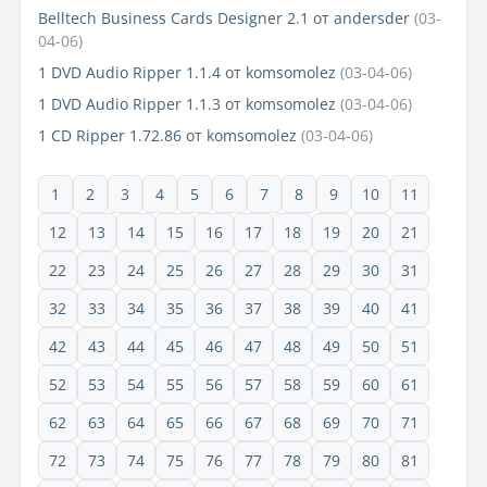
Belltech Business Cards Designer 2.1
от
andersder
(03-
04-06)
1 DVD Audio Ripper 1.1.4
от
komsomolez
(03-04-06)
1 DVD Audio Ripper 1.1.3
от
komsomolez
(03-04-06)
1 CD Ripper 1.72.86
от
komsomolez
(03-04-06)
1
2
3
4
5
6
7
8
9
10
11
12
13
14
15
16
17
18
19
20
21
22
23
24
25
26
27
28
29
30
31
32
33
34
35
36
37
38
39
40
41
42
43
44
45
46
47
48
49
50
51
52
53
54
55
56
57
58
59
60
61
62
63
64
65
66
67
68
69
70
71
72
73
74
75
76
77
78
79
80
81