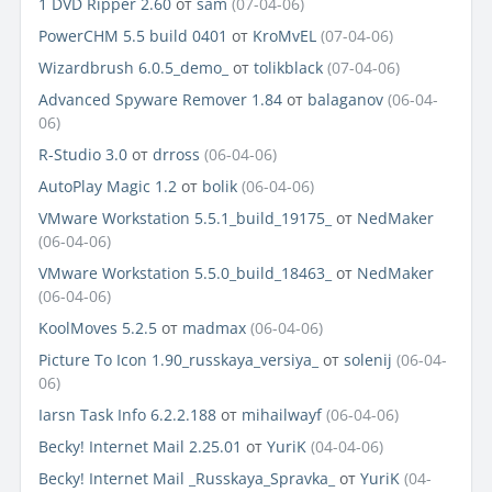
1 DVD Ripper 2.60
от
sam
(07-04-06)
PowerCHM 5.5 build 0401
от
KroMvEL
(07-04-06)
Wizardbrush 6.0.5_demo_
от
tolikblack
(07-04-06)
Advanced Spyware Remover 1.84
от
balaganov
(06-04-
06)
R-Studio 3.0
от
drross
(06-04-06)
AutoPlay Magic 1.2
от
bolik
(06-04-06)
VMware Workstation 5.5.1_build_19175_
от
NedMaker
(06-04-06)
VMware Workstation 5.5.0_build_18463_
от
NedMaker
(06-04-06)
KoolMoves 5.2.5
от
madmax
(06-04-06)
Picture To Icon 1.90_russkaya_versiya_
от
solenij
(06-04-
06)
Iarsn Task Info 6.2.2.188
от
mihailwayf
(06-04-06)
Becky! Internet Mail 2.25.01
от
YuriK
(04-04-06)
Becky! Internet Mail _Russkaya_Spravka_
от
YuriK
(04-