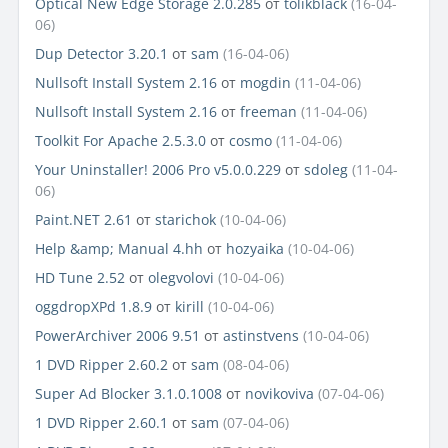
Optical New Edge Storage 2.0.285
от
tolikblack
(16-04-
06)
Dup Detector 3.20.1
от
sam
(16-04-06)
Nullsoft Install System 2.16
от
mogdin
(11-04-06)
Nullsoft Install System 2.16
от
freeman
(11-04-06)
Toolkit For Apache 2.5.3.0
от
cosmo
(11-04-06)
Your Uninstaller! 2006 Pro v5.0.0.229
от
sdoleg
(11-04-
06)
Paint.NET 2.61
от
starichok
(10-04-06)
Help &amp; Manual 4.hh
от
hozyaika
(10-04-06)
HD Tune 2.52
от
olegvolovi
(10-04-06)
oggdropXPd 1.8.9
от
kirill
(10-04-06)
PowerArchiver 2006 9.51
от
astinstvens
(10-04-06)
1 DVD Ripper 2.60.2
от
sam
(08-04-06)
Super Ad Blocker 3.1.0.1008
от
novikoviva
(07-04-06)
1 DVD Ripper 2.60.1
от
sam
(07-04-06)