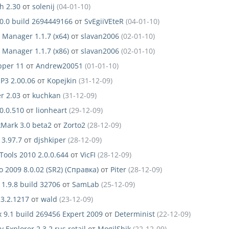
ch 2.30
от
solenij
(04-01-10)
.0.0 build 2694449166
от
SvEgiiVEteR
(04-01-10)
Manager 1.1.7 (x64)
от
slavan2006
(02-01-10)
Manager 1.1.7 (x86)
от
slavan2006
(02-01-10)
pper 11
от
Andrew20051
(01-01-10)
P3 2.00.06
от
Kopejkin
(31-12-09)
er 2.03
от
kuchkan
(31-12-09)
.0.0.510
от
lionheart
(29-12-09)
kMark 3.0 beta2
от
Zorto2
(28-12-09)
 3.97.7
от
djshkiper
(28-12-09)
Tools 2010 2.0.0.644
от
VicFI
(28-12-09)
o 2009 8.0.02 (SR2) (Справка)
от
Piter
(28-12-09)
 1.9.8 build 32706
от
SamLab
(25-12-09)
3.2.1217
от
wald
(23-12-09)
x 9.1 build 269456 Expert 2009
от
Determinist
(22-12-09)
 Explorer 2.3.2 rus retail
от
MogilShik
(22-12-09)