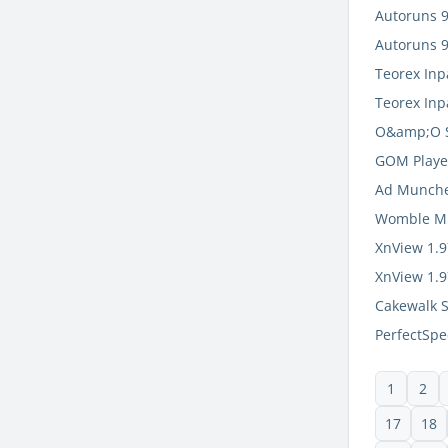
Autoruns 9
Autoruns 9
Teorex Inp
Teorex Inp
O&amp;O Sa
GOM Player
Ad Munche
Womble MPE
XnView 1.9
XnView 1.9
Cakewalk S
PerfectSpe
1
2
17
18