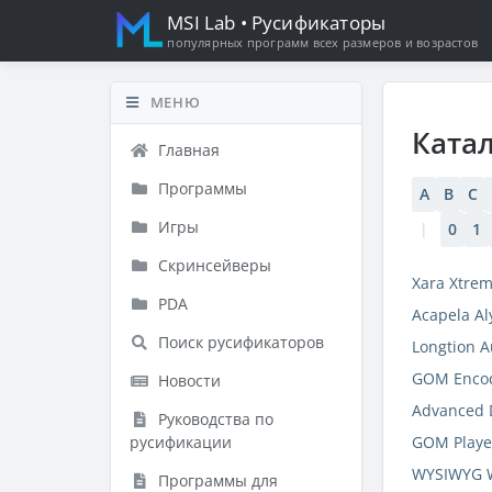
MSI Lab
• Русификаторы
популярных программ всех размеров и возрастов
МЕНЮ
Ката
Главная
Программы
A
B
C
Игры
|
0
1
Скринсейверы
Xara Xtrem
PDA
Acapela Al
Поиск русификаторов
Longtion A
GOM Encod
Новости
Advanced D
Руководства по
русификации
GOM Playe
WYSIWYG W
Программы для