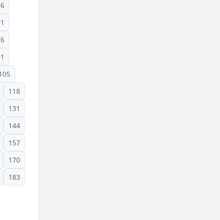
46
61
76
91
105
118
131
144
157
170
183