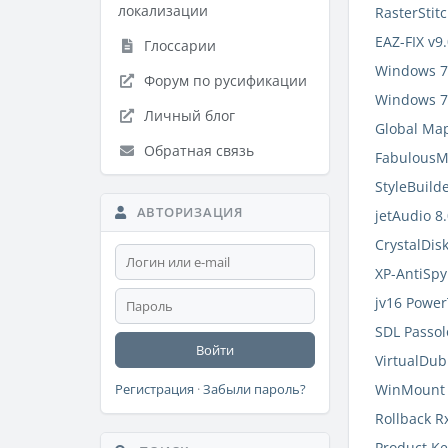
локализации
RasterStit
EAZ-FIX v9
Глоссарии
Windows 7 
Форум по русификации
Windows 7 
Личный блог
Global Ma
Обратная связь
FabulousM
StyleBuild
АВТОРИЗАЦИЯ
jetAudio 8
CrystalDis
XP-AntiSpy
jv16 Power
SDL Passol
Войти
VirtualDub
WinMount 
Регистрация
·
Забыли пароль?
Rollback R
Product Key