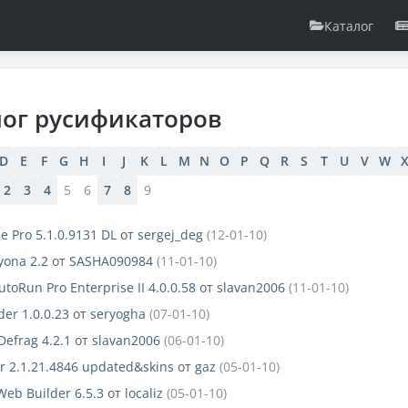
Каталог
лог русификаторов
D
E
F
G
H
I
J
K
L
M
N
O
P
Q
R
S
T
U
V
W
2
3
4
5
6
7
8
9
e Pro 5.1.0.9131 DL
от
sergej_deg
(12-01-10)
yona 2.2
от
SASHA090984
(11-01-10)
utoRun Pro Enterprise II 4.0.0.58
от
slavan2006
(11-01-10)
er 1.0.0.23
от
seryogha
(07-01-10)
efrag 4.2.1
от
slavan2006
(06-01-10)
r 2.1.21.4846 updated&skins
от
gaz
(05-01-10)
eb Builder 6.5.3
от
localiz
(05-01-10)