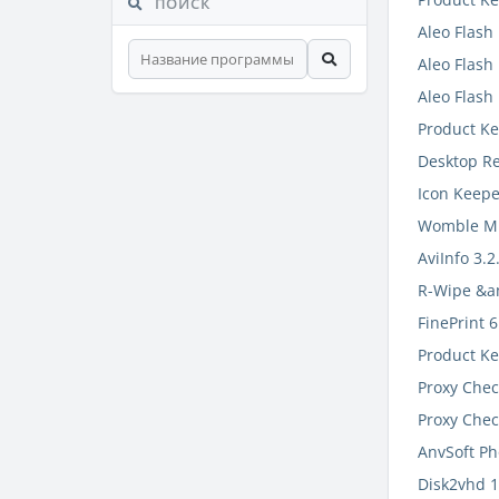
ПОИСК
Aleo Flash
Aleo Flash
Aleo Flash
Product Key
Desktop Re
Icon Keepe
Womble MP
AviInfo 3.2
R-Wipe &a
FinePrint 
Product Key
Proxy Check
Proxy Chec
AnvSoft Ph
Disk2vhd 1