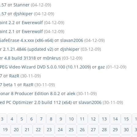
.57
от
Stanner
(04-12-09)
.57
от
djshkiper
(04-12-09)
aint 2.2
от
Ewerewolf
(04-12-09)
aint 2.1
от
Ewerewolf
(04-12-09)
feErase 4.x.xxx (x86-x64)
от
slavan2006
(04-12-09)
 2.1.21.4846 (updated v2)
от
djshkiper
(03-12-09)
r 4.8 build 31318
от
m0nkrus
(03-12-09)
G Video Wizard DVD 5.0.0.100 (10.11.2009)
от
gaz
(01-12-09)
7
от
RazR
(30-11-09)
7 beta 1
от
RazR
(30-11-09)
onar 8 Producer Edition 8.0.2
от
alek
(30-11-09)
ed PC Optimizer 2.0 build 112 (x64)
от
slavan2006
(30-11-09)
3
4
5
6
7
8
9
10
11
12
13
14
15
19
20
21
22
23
24
25
26
27
28
29
30