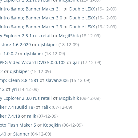
 Intro &amp; Banner Maker 3.1
от
Double LEXX
(19-12-09)
 Intro &amp; Banner Maker 3.0
от
Double LEXX
(19-12-09)
 Intro &amp; Banner Maker 2.9
от
Double LEXX
(19-12-09)
 Explorer 2.3.1 rus retail
от
MogilShik
(18-12-09)
store 1.6.2.029
от
djshkiper
(18-12-09)
r 1.0.0.2
от
djshkiper
(18-12-09)
EG Video Wizard DVD 5.0.0.102
от
gaz
(17-12-09)
.2
от
djshkiper
(15-12-09)
mp; Clean 8.8.1581
от
slavan2006
(15-12-09)
612
от
yri
(14-12-09)
 Explorer 2.3.0 rus retail
от
MogilShik
(09-12-09)
er 7.4 (Build 18)
от
ralik
(07-12-09)
ker 7.4.18
от
ralik
(07-12-09)
oto Flash Maker 5
от
Kopejkin
(06-12-09)
.40
от
Stanner
(04-12-09)