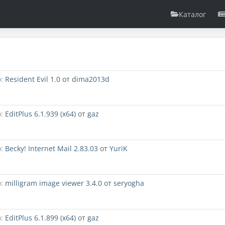
Каталог
:
Resident Evil 1.0
от
dima2013d
:
EditPlus 6.1.939 (x64)
от
gaz
:
Becky! Internet Mail 2.83.03
от
YuriK
:
milligram image viewer 3.4.0
от
seryogha
:
EditPlus 6.1.899 (x64)
от
gaz