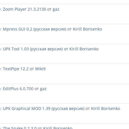
:
Zoom Player 21.3.2130
от
gaz
:
Mpress GUI 0.2 (русская версия)
от
Kirill Borisenko
:
UPX Tool 1.03 (русская версия)
от
Kirill Borisenko
:
TextPipe 12.2
от
Wiki9
:
EditPlus 6.0.700
от
gaz
:
UPX Graphical MOD 1.39 (русская версия)
от
Kirill Borisenko
:
The Snake 0.2.3.0
от
Kirill Borisenko