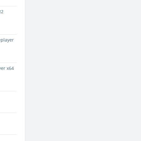
R2
player
er x64