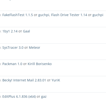
:
FakeFlashTest 1.1.5
от
guchpi
,
Flash Drive Tester 1.14
от
guchpi
:
1by1 2.14
от
Gaal
:
SysTracer 3.0
от
Meteor
:
Packman 1.0
от
Kirill Borisenko
:
Becky! Internet Mail 2.83.01
от
YuriK
:
EditPlus 6.1.836 (x64)
от
gaz