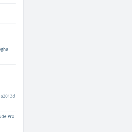
ogha
ma2013d
ude Pro