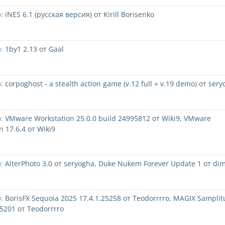
:
iNES 6.1 (русская версия)
от
Kirill Borisenko
:
1by1 2.13
от
Gaal
:
corpoghost - a stealth action game (v.12 full + v.19 demo)
от
sery
:
VMware Workstation 25.0.0 build 24995812
от
Wiki9
,
VMware
n 17.6.4
от
Wiki9
:
AlterPhoto 3.0
от
seryogha
,
Duke Nukem Forever Update 1
от
di
:
BorisFX Sequoia 2025 17.4.1.25258
от
Teodorrrro
,
MAGIX Samplit
25201
от
Teodorrrro