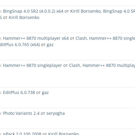
:
BingSnap 4.0 SR2 (4.0.0.2) x64
от
Kirill Borisenko
,
BingSnap 4.0 S
6
от
Kirill Borisenko
:
Hammer++ 8870 multiplayer x64
от
Clash
,
Hammer++ 8870 single
ditPlus 6.0.765 (x64)
от
gaz
:
Hammer++ 8870 singleplayer
от
Clash
,
Hammer++ 8870 multiplay
:
EditPlus 6.0.738
от
gaz
:
Photo Variants 2.4
от
seryogha
:
nPack 2.0.100.2008
от
Kirill Borisenko