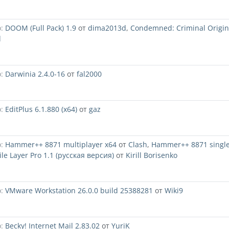
:
DOOM (Full Pack) 1.9
от
dima2013d
,
Condemned: Criminal Origin
d
:
Darwinia 2.4.0-16
от
fal2000
:
EditPlus 6.1.880 (x64)
от
gaz
:
Hammer++ 8871 multiplayer x64
от
Clash
,
Hammer++ 8871 single
ile Layer Pro 1.1 (русская версия)
от
Kirill Borisenko
:
VMware Workstation 26.0.0 build 25388281
от
Wiki9
:
Becky! Internet Mail 2.83.02
от
YuriK