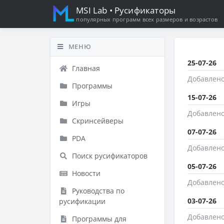
MSI Lab
• Русификаторы
популярных программ всех размеров и возрастов
МЕНЮ
25-07-26
Главная
Добавлено
Программы
15-07-26
Игры
Добавлено
Скринсейверы
07-07-26
PDA
Добавлено
Поиск русификаторов
05-07-26
Новости
Добавлено
Руководства по
03-07-26
русификации
Добавлено
Программы для