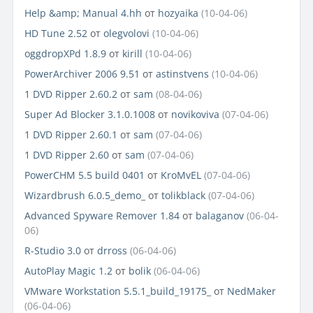
Help &amp; Manual 4.hh
от
hozyaika
(10-04-06)
HD Tune 2.52
от
olegvolovi
(10-04-06)
oggdropXPd 1.8.9
от
kirill
(10-04-06)
PowerArchiver 2006 9.51
от
astinstvens
(10-04-06)
1 DVD Ripper 2.60.2
от
sam
(08-04-06)
Super Ad Blocker 3.1.0.1008
от
novikoviva
(07-04-06)
1 DVD Ripper 2.60.1
от
sam
(07-04-06)
1 DVD Ripper 2.60
от
sam
(07-04-06)
PowerCHM 5.5 build 0401
от
KroMvEL
(07-04-06)
Wizardbrush 6.0.5_demo_
от
tolikblack
(07-04-06)
Advanced Spyware Remover 1.84
от
balaganov
(06-04-
06)
R-Studio 3.0
от
drross
(06-04-06)
AutoPlay Magic 1.2
от
bolik
(06-04-06)
VMware Workstation 5.5.1_build_19175_
от
NedMaker
(06-04-06)