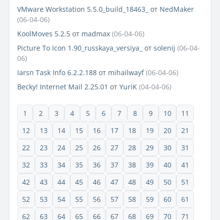
VMware Workstation 5.5.0_build_18463_
от
NedMaker
(06-04-06)
KoolMoves 5.2.5
от
madmax
(06-04-06)
Picture To Icon 1.90_russkaya_versiya_
от
solenij
(06-04-
06)
Iarsn Task Info 6.2.2.188
от
mihailwayf
(06-04-06)
Becky! Internet Mail 2.25.01
от
YuriK
(04-04-06)
1
2
3
4
5
6
7
8
9
10
11
12
13
14
15
16
17
18
19
20
21
22
23
24
25
26
27
28
29
30
31
32
33
34
35
36
37
38
39
40
41
42
43
44
45
46
47
48
49
50
51
52
53
54
55
56
57
58
59
60
61
62
63
64
65
66
67
68
69
70
71