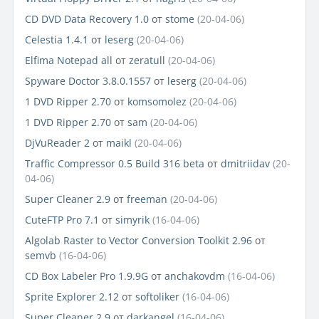
CD DVD Data Recovery 1.0
от
stome
(20-04-06)
Celestia 1.4.1
от
leserg
(20-04-06)
Elfima Notepad all
от
zeratull
(20-04-06)
Spyware Doctor 3.8.0.1557
от
leserg
(20-04-06)
1 DVD Ripper 2.70
от
komsomolez
(20-04-06)
1 DVD Ripper 2.70
от
sam
(20-04-06)
DjVuReader 2
от
maikl
(20-04-06)
Traffic Compressor 0.5 Build 316 beta
от
dmitriidav
(20-
04-06)
Super Cleaner 2.9
от
freeman
(20-04-06)
CuteFTP Pro 7.1
от
simyrik
(16-04-06)
Algolab Raster to Vector Conversion Toolkit 2.96
от
semvb
(16-04-06)
CD Box Labeler Pro 1.9.9G
от
anchakovdm
(16-04-06)
Sprite Explorer 2.12
от
softoliker
(16-04-06)
Super Cleaner 2.9
от
darkangel
(16-04-06)