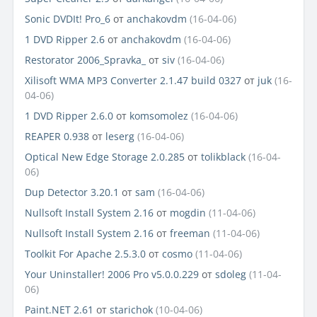
Sonic DVDIt! Pro_6
от
anchakovdm
(16-04-06)
1 DVD Ripper 2.6
от
anchakovdm
(16-04-06)
Restorator 2006_Spravka_
от
siv
(16-04-06)
Xilisoft WMA MP3 Converter 2.1.47 build 0327
от
juk
(16-
04-06)
1 DVD Ripper 2.6.0
от
komsomolez
(16-04-06)
REAPER 0.938
от
leserg
(16-04-06)
Optical New Edge Storage 2.0.285
от
tolikblack
(16-04-
06)
Dup Detector 3.20.1
от
sam
(16-04-06)
Nullsoft Install System 2.16
от
mogdin
(11-04-06)
Nullsoft Install System 2.16
от
freeman
(11-04-06)
Toolkit For Apache 2.5.3.0
от
cosmo
(11-04-06)
Your Uninstaller! 2006 Pro v5.0.0.229
от
sdoleg
(11-04-
06)
Paint.NET 2.61
от
starichok
(10-04-06)