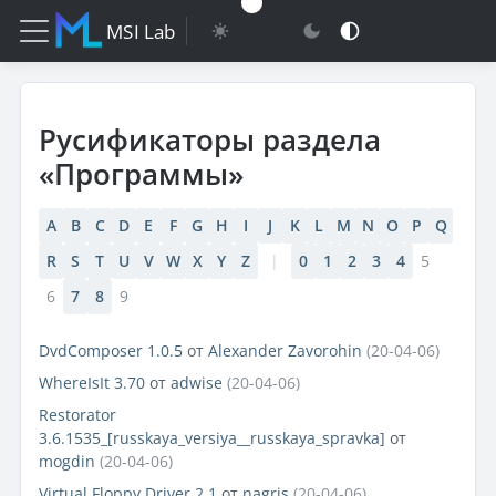
MSI Lab
Русификаторы раздела
«Программы»
A
B
C
D
E
F
G
H
I
J
K
L
M
N
O
P
Q
R
S
T
U
V
W
X
Y
Z
|
0
1
2
3
4
5
6
7
8
9
DvdComposer 1.0.5
от
Alexander Zavorohin
(20-04-06)
WhereIsIt 3.70
от
adwise
(20-04-06)
Restorator
3.6.1535_[russkaya_versiya__russkaya_spravka]
от
mogdin
(20-04-06)
Virtual Floppy Driver 2.1
от
nagris
(20-04-06)