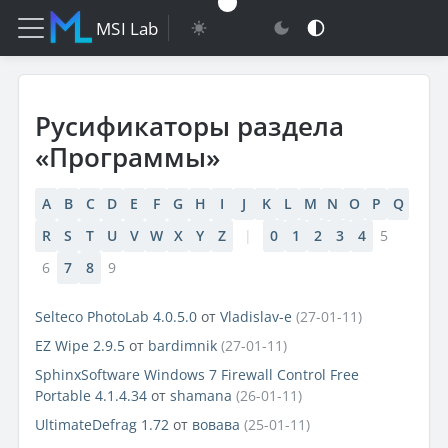
MSI Lab
Русификаторы раздела
«Программы»
A
B
C
D
E
F
G
H
I
J
K
L
M
N
O
P
Q
R
S
T
U
V
W
X
Y
Z
|
0
1
2
3
4
5
6
7
8
9
Selteco PhotoLab 4.0.5.0
от
Vladislav-e
(27-01-11)
EZ Wipe 2.9.5
от
bardimnik
(27-01-11)
SphinxSoftware Windows 7 Firewall Control Free
Portable 4.1.4.34
от
shamana
(26-01-11)
UltimateDefrag 1.72
от
вовава
(25-01-11)