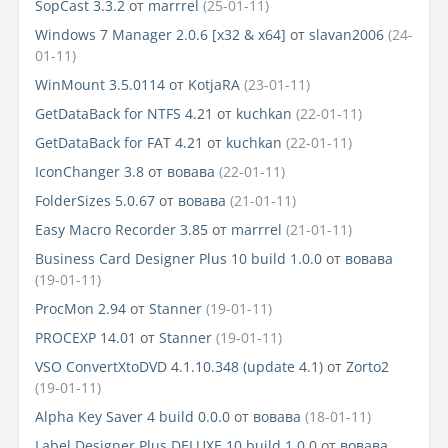
SopCast 3.3.2
от
marrrel
(25-01-11)
Windows 7 Manager 2.0.6 [x32 & x64]
от
slavan2006
(24-
01-11)
WinMount 3.5.0114
от
KotjaRA
(23-01-11)
GetDataBack for NTFS 4.21
от
kuchkan
(22-01-11)
GetDataBack for FAT 4.21
от
kuchkan
(22-01-11)
IconChanger 3.8
от
вовава
(22-01-11)
FolderSizes 5.0.67
от
вовава
(21-01-11)
Easy Macro Recorder 3.85
от
marrrel
(21-01-11)
Business Card Designer Plus 10 build 1.0.0
от
вовава
(19-01-11)
ProcMon 2.94
от
Stanner
(19-01-11)
PROCEXP 14.01
от
Stanner
(19-01-11)
VSO ConvertXtoDVD 4.1.10.348 (update 4.1)
от
Zorto2
(19-01-11)
Alpha Key Saver 4 build 0.0.0
от
вовава
(18-01-11)
Label Designer Plus DELUXE 10 build 1.0.0
от
вовава