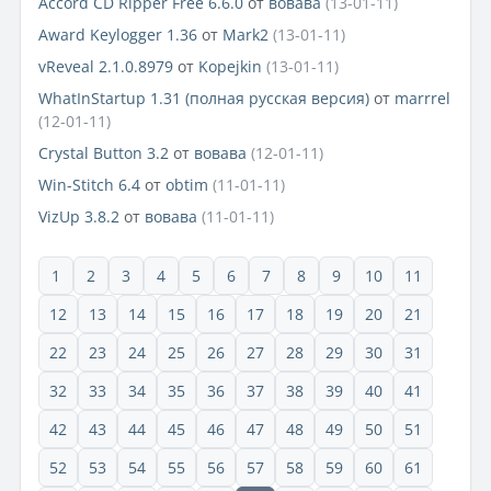
Accord CD Ripper Free 6.6.0
от
вовава
(13-01-11)
Award Keylogger 1.36
от
Mark2
(13-01-11)
vReveal 2.1.0.8979
от
Kopejkin
(13-01-11)
WhatInStartup 1.31 (полная русская версия)
от
marrrel
(12-01-11)
Crystal Button 3.2
от
вовава
(12-01-11)
Win-Stitch 6.4
от
obtim
(11-01-11)
VizUp 3.8.2
от
вовава
(11-01-11)
1
2
3
4
5
6
7
8
9
10
11
12
13
14
15
16
17
18
19
20
21
22
23
24
25
26
27
28
29
30
31
32
33
34
35
36
37
38
39
40
41
42
43
44
45
46
47
48
49
50
51
52
53
54
55
56
57
58
59
60
61