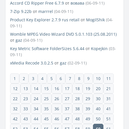
Accord CD Ripper Free 6.7.9
от
вовава
(06-09-11)
7-Zip 9.22b
от
marrrel
(04-09-11)
Product Key Explorer 2.7.9 rus retail
от
MogilShik
(04-
09-11)
Womble MPEG Video Wizard DVD 5.0.1.103 (25.08.2011)
от
gaz
(04-09-11)
Key Metric Software FolderSizes 5.6.44
от
Kopejkin
(03-
09-11)
xMedia Recode 3.0.2.5
от
gaz
(02-09-11)
1
2
3
4
5
6
7
8
9
10
11
12
13
14
15
16
17
18
19
20
21
22
23
24
25
26
27
28
29
30
31
32
33
34
35
36
37
38
39
40
41
42
43
44
45
46
47
48
49
50
51
52
53
54
55
56
57
58
59
60
61