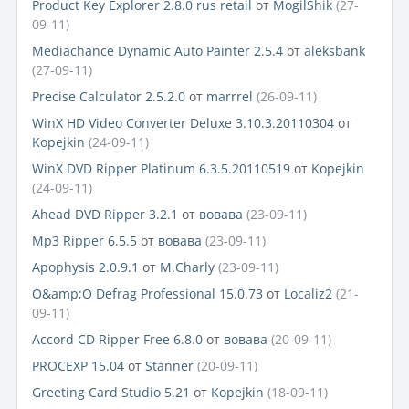
Product Key Explorer 2.8.0 rus retail
от
MogilShik
(27-
09-11)
Mediachance Dynamic Auto Painter 2.5.4
от
aleksbank
(27-09-11)
Precise Calculator 2.5.2.0
от
marrrel
(26-09-11)
WinX HD Video Converter Deluxe 3.10.3.20110304
от
Kopejkin
(24-09-11)
WinX DVD Ripper Platinum 6.3.5.20110519
от
Kopejkin
(24-09-11)
Ahead DVD Ripper 3.2.1
от
вовава
(23-09-11)
Mp3 Ripper 6.5.5
от
вовава
(23-09-11)
Apophysis 2.0.9.1
от
M.Charly
(23-09-11)
O&amp;O Defrag Professional 15.0.73
от
Localiz2
(21-
09-11)
Accord CD Ripper Free 6.8.0
от
вовава
(20-09-11)
PROCEXP 15.04
от
Stanner
(20-09-11)
Greeting Card Studio 5.21
от
Kopejkin
(18-09-11)