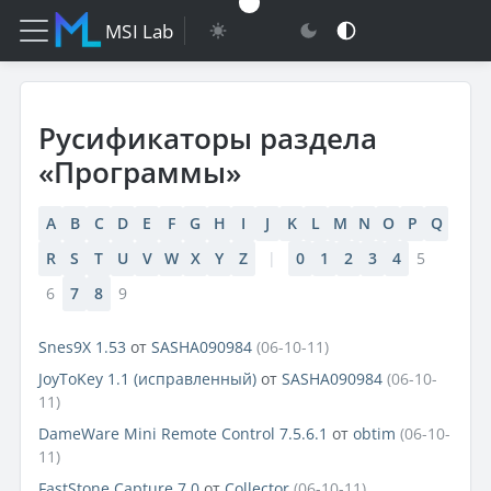
MSI Lab
Русификаторы раздела
«Программы»
A
B
C
D
E
F
G
H
I
J
K
L
M
N
O
P
Q
R
S
T
U
V
W
X
Y
Z
|
0
1
2
3
4
5
6
7
8
9
Snes9X 1.53
от
SASHA090984
(06-10-11)
JoyToKey 1.1 (исправленный)
от
SASHA090984
(06-10-
11)
DameWare Mini Remote Control 7.5.6.1
от
obtim
(06-10-
11)
FastStone Capture 7.0
от
Collector
(06-10-11)