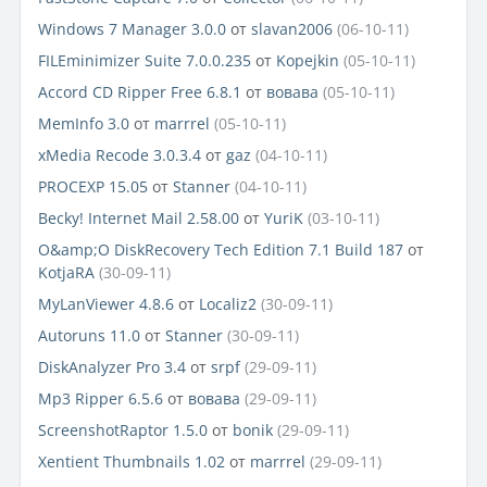
Windows 7 Manager 3.0.0
от
slavan2006
(06-10-11)
FILEminimizer Suite 7.0.0.235
от
Kopejkin
(05-10-11)
Accord CD Ripper Free 6.8.1
от
вовава
(05-10-11)
MemInfo 3.0
от
marrrel
(05-10-11)
xMedia Recode 3.0.3.4
от
gaz
(04-10-11)
PROCEXP 15.05
от
Stanner
(04-10-11)
Becky! Internet Mail 2.58.00
от
YuriK
(03-10-11)
O&amp;O DiskRecovery Tech Edition 7.1 Build 187
от
KotjaRA
(30-09-11)
MyLanViewer 4.8.6
от
Localiz2
(30-09-11)
Autoruns 11.0
от
Stanner
(30-09-11)
DiskAnalyzer Pro 3.4
от
srpf
(29-09-11)
Mp3 Ripper 6.5.6
от
вовава
(29-09-11)
ScreenshotRaptor 1.5.0
от
bonik
(29-09-11)
Xentient Thumbnails 1.02
от
marrrel
(29-09-11)