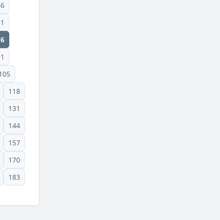
46
61
76
91
105
118
131
144
157
170
183