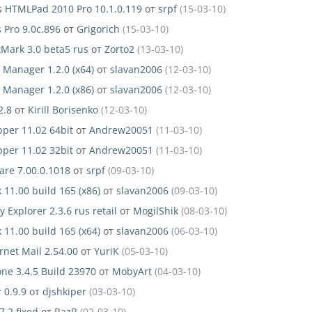
 HTMLPad 2010 Pro 10.1.0.119
от
srpf
(15-03-10)
 Pro 9.0c.896
от
Grigorich
(15-03-10)
kMark 3.0 beta5 rus
от
Zorto2
(13-03-10)
Manager 1.2.0 (x64)
от
slavan2006
(12-03-10)
Manager 1.2.0 (x86)
от
slavan2006
(12-03-10)
2.8
от
Kirill Borisenko
(12-03-10)
per 11.02 64bit
от
Andrew20051
(11-03-10)
per 11.02 32bit
от
Andrew20051
(11-03-10)
re 7.00.0.1018
от
srpf
(09-03-10)
 11.00 build 165 (x86)
от
slavan2006
(09-03-10)
 Explorer 2.3.6 rus retail
от
MogilShik
(08-03-10)
 11.00 build 165 (x64)
от
slavan2006
(06-03-10)
rnet Mail 2.54.00
от
YuriK
(05-03-10)
one 3.4.5 Build 23970
от
MobyArt
(04-03-10)
 0.9.9
от
djshkiper
(03-03-10)
7.2 fixed
от
RazR
(02-03-10)