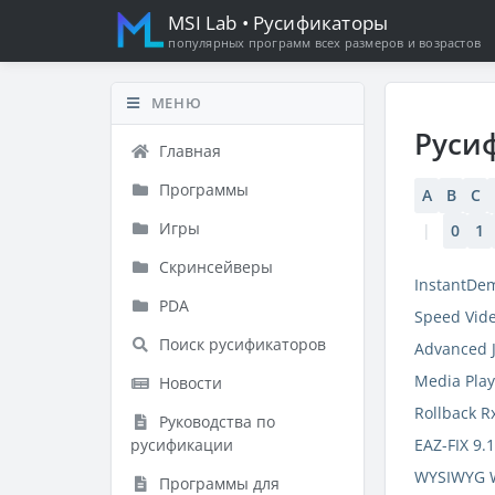
MSI Lab
• Русификаторы
популярных программ всех размеров и возрастов
МЕНЮ
Руси
Главная
Программы
A
B
C
Игры
|
0
1
Скринсейверы
InstantDem
PDA
Speed Vide
Поиск русификаторов
Advanced 
Media Play
Новости
Rollback R
Руководства по
русификации
EAZ-FIX 9.
WYSIWYG W
Программы для