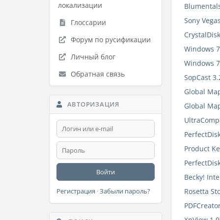
локализации
Blumentals
Sony Vegas
Глоссарии
CrystalDis
Форум по русификации
Windows 7 
Личный блог
Windows 7 
Обратная связь
SopCast 3.
Global Map
АВТОРИЗАЦИЯ
Global Map
UltraCompa
PerfectDisk
Product Key
PerfectDisk
Войти
Becky! Inte
Rosetta St
Регистрация
·
Забыли пароль?
PDFCreator
XnView 1.9