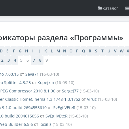
Каталог
фикаторы раздела «Программы»
D
E
F
G
H
I
J
K
L
M
N
O
P
Q
R
S
T
U
V
W
2
3
4
5
6
7
8
9
o 7.00.15
от
Seva71
(16-03-10)
o Splitter 4.3.25
от
Kopejkin
(16-03-10)
JPEG Compressor 2010 8.1.96
от
Sergej77
(15-03-10)
er Classic HomeCinema 1.3.1748-1.3.1752
от
Viruz
(15-03-10)
x 9.1.0 build 2694553610
от
SvEgiiVEteR
(15-03-10)
1.0 build 2694615056
от
SvEgiiVEteR
(15-03-10)
eb Builder 6.5.6
от
localiz
(15-03-10)