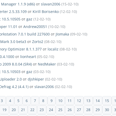
Manager 1.1.9 (x86)
от
slavan2006
(15-02-10)
rter 2.5.33.109
от
Kirill Borisenko
(12-02-10)
c 10.5.10505
от
gaz
(12-02-10)
pper 11.01
от
Andrew20051
(10-02-10)
kstation 7.0.1 build 227600
от
JIomaka
(09-02-10)
kMark 3.0 beta3
от
Zorto2
(08-02-10)
ory Optimizer 8.1.1.377
от
localiz
(08-02-10)
.0.4.1000
от
lionheart
(05-02-10)
o 2009 8.0.04 (SR4)
от
NedMaker
(03-02-10)
c 10.5.10503
от
gaz
(03-02-10)
 Uploader 2.0
от
djshkiper
(02-02-10)
efrag 4.2 (4.4.1)
от
slavan2006
(02-02-10)
3
4
5
6
7
8
9
10
11
12
13
14
15
19
20
21
22
23
24
25
26
27
28
29
30