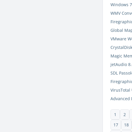
Windows 7 
WMV Conve
Firegraphi
Global Ma
VMware Wor
CrystalDis
Magic Mem
jetAudio 8
SDL Passol
Firegraphi
VirusTotal
Advanced D
1
2
17
18