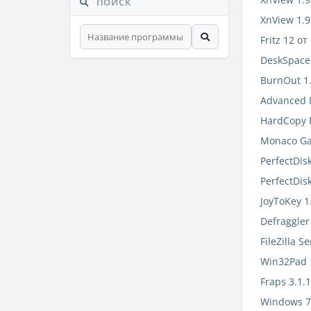
ПОИСК
XnView 1.9
Fritz 12
от
DeskSpace 
BurnOut 1
Advanced 
HardCopy P
Monaco Ga
PerfectDisk
PerfectDisk
JoyToKey 1
Defraggler
FileZilla S
Win32Pad 1
Fraps 3.1.
Windows 7 