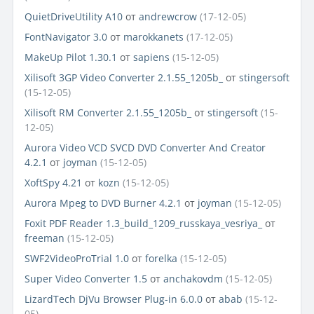
QuietDriveUtility A10
от
andrewcrow
(17-12-05)
FontNavigator 3.0
от
marokkanets
(17-12-05)
MakeUp Pilot 1.30.1
от
sapiens
(15-12-05)
Xilisoft 3GP Video Converter 2.1.55_1205b_
от
stingersoft
(15-12-05)
Xilisoft RM Converter 2.1.55_1205b_
от
stingersoft
(15-
12-05)
Aurora Video VCD SVCD DVD Converter And Creator
4.2.1
от
joyman
(15-12-05)
XoftSpy 4.21
от
kozn
(15-12-05)
Aurora Mpeg to DVD Burner 4.2.1
от
joyman
(15-12-05)
Foxit PDF Reader 1.3_build_1209_russkaya_vesriya_
от
freeman
(15-12-05)
SWF2VideoProTrial 1.0
от
forelka
(15-12-05)
Super Video Converter 1.5
от
anchakovdm
(15-12-05)
LizardTech DjVu Browser Plug-in 6.0.0
от
abab
(15-12-
05)