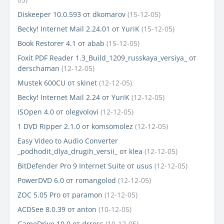
Diskeeper 10.0.593
от
dkomarov
(15-12-05)
Becky! Internet Mail 2.24.01
от
YuriK
(15-12-05)
Book Restorer 4.1
от
abab
(15-12-05)
Foxit PDF Reader 1.3_Build_1209_russkaya_versiya_
от
derschaman
(12-12-05)
Mustek 600CU
от
skinet
(12-12-05)
Becky! Internet Mail 2.24
от
YuriK
(12-12-05)
ISOpen 4.0
от
olegvolovi
(12-12-05)
1 DVD Ripper 2.1.0
от
komsomolez
(12-12-05)
Easy Video to Audio Converter
_podhodit_dlya_drugih_versii_
от
klea
(12-12-05)
BitDefender Pro 9 Internet Suite
от
usus
(12-12-05)
PowerDVD 6.0
от
romangolod
(12-12-05)
ZOC 5.05 Pro
от
paramon
(12-12-05)
ACDSee 8.0.39
от
anton
(10-12-05)
GameDrive 10.0
от
drross
(10-12-05)