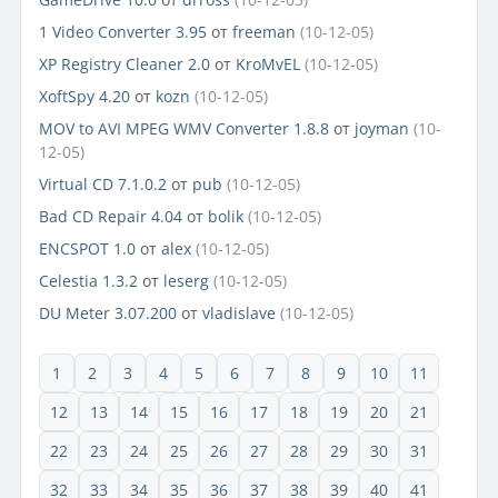
1 Video Converter 3.95
от
freeman
(10-12-05)
XP Registry Cleaner 2.0
от
KroMvEL
(10-12-05)
XoftSpy 4.20
от
kozn
(10-12-05)
MOV to AVI MPEG WMV Converter 1.8.8
от
joyman
(10-
12-05)
Virtual CD 7.1.0.2
от
pub
(10-12-05)
Bad CD Repair 4.04
от
bolik
(10-12-05)
ENCSPOT 1.0
от
alex
(10-12-05)
Celestia 1.3.2
от
leserg
(10-12-05)
DU Meter 3.07.200
от
vladislave
(10-12-05)
1
2
3
4
5
6
7
8
9
10
11
12
13
14
15
16
17
18
19
20
21
22
23
24
25
26
27
28
29
30
31
32
33
34
35
36
37
38
39
40
41