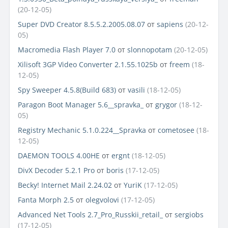
(20-12-05)
Super DVD Creator 8.5.5.2.2005.08.07
от
sapiens
(20-12-
05)
Macromedia Flash Player 7.0
от
slonnopotam
(20-12-05)
Xilisoft 3GP Video Converter 2.1.55.1025b
от
freem
(18-
12-05)
Spy Sweeper 4.5.8(Build 683)
от
vasili
(18-12-05)
Paragon Boot Manager 5.6__spravka_
от
grygor
(18-12-
05)
Registry Mechanic 5.1.0.224__Spravka
от
cometosee
(18-
12-05)
DAEMON TOOLS 4.00HE
от
ergnt
(18-12-05)
DivX Decoder 5.2.1 Pro
от
boris
(17-12-05)
Becky! Internet Mail 2.24.02
от
YuriK
(17-12-05)
Fanta Morph 2.5
от
olegvolovi
(17-12-05)
Advanced Net Tools 2.7_Pro_Russkii_retail_
от
sergiobs
(17-12-05)