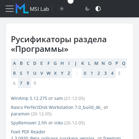
MSI Lab
Русификаторы раздела
«Программы»
A
B
C
D
E
F
G
H
I
J
K
L
M
N
O
P
Q
R
S
T
U
V
W
X
Y
Z
|
0
1
2
3
4
5
6
7
8
9
WinAmp 5.12.275
от
sam
(21-12-05)
Raxco PerfectDisk Workstation 7.0_build_46_
от
paramon
(20-12-05)
SpyRemover 2.hh
от
inko
(20-12-05)
Foxit PDF Reader
1.3.0930_Beta_polnaya_russkaya_versiya_
от
freeman