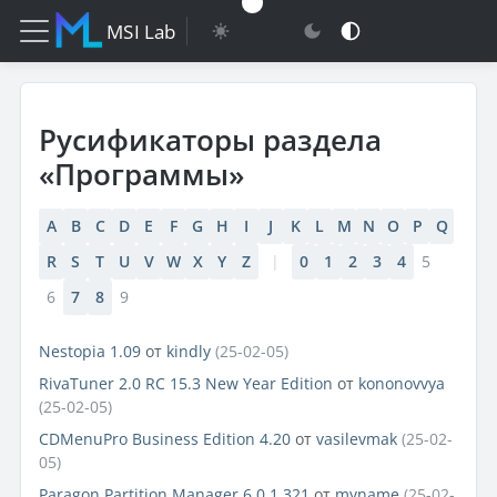
MSI Lab
Русификаторы раздела
«Программы»
A
B
C
D
E
F
G
H
I
J
K
L
M
N
O
P
Q
R
S
T
U
V
W
X
Y
Z
|
0
1
2
3
4
5
6
7
8
9
Nestopia 1.09
от
kindly
(25-02-05)
RivaTuner 2.0 RC 15.3 New Year Edition
от
kononovvya
(25-02-05)
CDMenuPro Business Edition 4.20
от
vasilevmak
(25-02-
05)
Paragon Partition Manager 6.0.1.321
от
myname
(25-02-