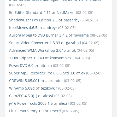
(08-02-05)
EmEditor Standard 4.11
от
NedMaker
(08-02-05)
ShadowUser Pro Edition 2.5
от
passerby
(08-02-05)
KoolMoves 4.6.5
от
andreyr
(08-02-05)
Aurora Mpeg to DVD Burner 3.4.2
от
myname
(08-02-05)
Smart Video Converter 1.5.33
от
gazahod
(04-02-05)
Advanced WMA Workshop 2.04b
от
ok
(04-02-05)
1 DVD Ripper 1.3.40
от
komsomolez
(04-02-05)
PowerDVD 6.0
от
hitman
(03-02-05)
Super Mp3 Recorder Pro 6.0 & Std 3.0
от
ok
(03-02-05)
CDRWIN 5.05.001
от
alexander
(03-02-05)
WinAmp 5.08d
от
tezikovkir
(03-02-05)
Cam2PC 4.5.0(1)
от
alexsf
(03-02-05)
jv16 PowerTools 2005 1.5
от
alexsf
(03-02-05)
Plus! PhotoStory 1.0
от
smerd
(03-02-05)