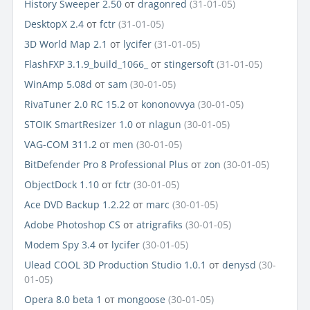
History Sweeper 2.50
от
dragonred
(31-01-05)
DesktopX 2.4
от
fctr
(31-01-05)
3D World Map 2.1
от
lycifer
(31-01-05)
FlashFXP 3.1.9_build_1066_
от
stingersoft
(31-01-05)
WinAmp 5.08d
от
sam
(30-01-05)
RivaTuner 2.0 RC 15.2
от
kononovvya
(30-01-05)
STOIK SmartResizer 1.0
от
nlagun
(30-01-05)
VAG-COM 311.2
от
men
(30-01-05)
BitDefender Pro 8 Professional Plus
от
zon
(30-01-05)
ObjectDock 1.10
от
fctr
(30-01-05)
Ace DVD Backup 1.2.22
от
marc
(30-01-05)
Adobe Photoshop CS
от
atrigrafiks
(30-01-05)
Modem Spy 3.4
от
lycifer
(30-01-05)
Ulead COOL 3D Production Studio 1.0.1
от
denysd
(30-
01-05)
Opera 8.0 beta 1
от
mongoose
(30-01-05)