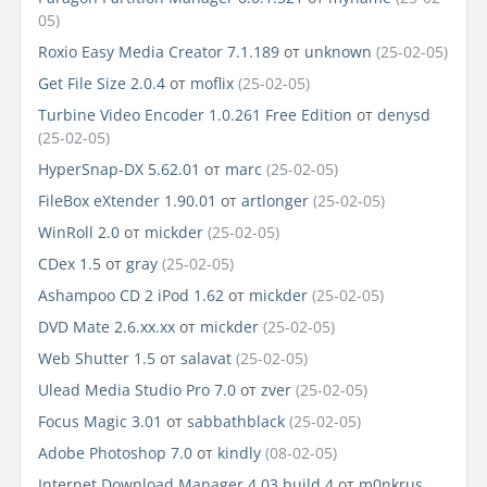
05)
Roxio Easy Media Creator 7.1.189
от
unknown
(25-02-05)
Get File Size 2.0.4
от
moflix
(25-02-05)
Turbine Video Encoder 1.0.261 Free Edition
от
denysd
(25-02-05)
HyperSnap-DX 5.62.01
от
marc
(25-02-05)
FileBox eXtender 1.90.01
от
artlonger
(25-02-05)
WinRoll 2.0
от
mickder
(25-02-05)
CDex 1.5
от
gray
(25-02-05)
Ashampoo CD 2 iPod 1.62
от
mickder
(25-02-05)
DVD Mate 2.6.xx.xx
от
mickder
(25-02-05)
Web Shutter 1.5
от
salavat
(25-02-05)
Ulead Media Studio Pro 7.0
от
zver
(25-02-05)
Focus Magic 3.01
от
sabbathblack
(25-02-05)
Adobe Photoshop 7.0
от
kindly
(08-02-05)
Internet Download Manager 4.03 build 4
от
m0nkrus