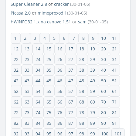
Super Cleaner 2.8
от
cracker
(30-01-05)
Picasa 2.0
от
mimoproxodil
(30-01-05)
HWiNFO32 1.x na osnove 1.51
от
sam
(30-01-05)
1
2
3
4
5
6
7
8
9
10
11
12
13
14
15
16
17
18
19
20
21
22
23
24
25
26
27
28
29
30
31
32
33
34
35
36
37
38
39
40
41
42
43
44
45
46
47
48
49
50
51
52
53
54
55
56
57
58
59
60
61
62
63
64
65
66
67
68
69
70
71
72
73
74
75
76
77
78
79
80
81
82
83
84
85
86
87
88
89
90
91
92
93
94
95
96
97
98
99
100
101