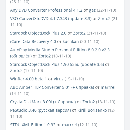
(23-11-10)
Any DVD Converter Professional 4.1.2
от
gaz
(22-11-10)
VSO ConvertXtoDVD 4.1.7.343 (update 3.3)
от
Zorto2
(21-
11-10)
Stardock ObjectDock Plus 2.0
от
Zorto2
(21-11-10)
iCare Data Recovery 4.0
от
kuchkan
(20-11-10)
AutoPlay Media Studio Personal Edition 8.0.2.0 v2.3
(обновлён)
от
Zorto2
(18-11-10)
Stardock ObjectDock Plus 1.90 535u (update 3.6)
от
Zorto2
(17-11-10)
WinRar 4.00 beta 1
от
Viruz
(15-11-10)
ABC Amber HLP Converter 5.01 (+ Справка)
от
marrrel
(14-11-10)
CrystalDiskMark 3.00i (+ Справка)
от
Zorto2
(13-11-10)
PeStudio 3.40 (русская версия)
от
Kirill Borisenko
(12-
11-10)
STDU XML Editor 1.0.92
от
marrrel
(12-11-10)