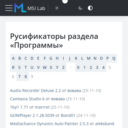
MSI Lab
Русификаторы раздела
«Программы»
A
B
C
D
E
F
G
H
I
J
K
L
M
N
O
P
Q
R
S
T
U
V
W
X
Y
Z
|
0
1
2
3
4
5
6
7
8
9
Audio Recorder Deluxe 2.2
от
вовава
(25-11-10)
Camtasia Studio 6
от
вовава
(25-11-10)
1by1 1.71
от
marrrel
(25-11-10)
GOMPlayer 2.1.28.5039
от
Bond01
(24-11-10)
Mediachance Dynamic Auto Painter 2.5.3
от
aleksbank