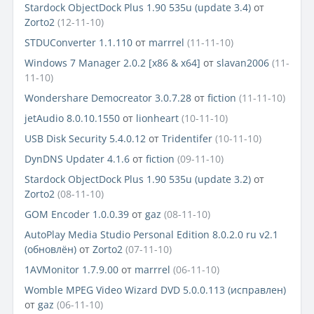
Stardock ObjectDock Plus 1.90 535u (update 3.4)
от
Zorto2
(12-11-10)
STDUConverter 1.1.110
от
marrrel
(11-11-10)
Windows 7 Manager 2.0.2 [x86 & x64]
от
slavan2006
(11-
11-10)
Wondershare Democreator 3.0.7.28
от
fiction
(11-11-10)
jetAudio 8.0.10.1550
от
lionheart
(10-11-10)
USB Disk Security 5.4.0.12
от
Tridentifer
(10-11-10)
DynDNS Updater 4.1.6
от
fiction
(09-11-10)
Stardock ObjectDock Plus 1.90 535u (update 3.2)
от
Zorto2
(08-11-10)
GOM Encoder 1.0.0.39
от
gaz
(08-11-10)
AutoPlay Media Studio Personal Edition 8.0.2.0 ru v2.1
(обновлён)
от
Zorto2
(07-11-10)
1AVMonitor 1.7.9.00
от
marrrel
(06-11-10)
Womble MPEG Video Wizard DVD 5.0.0.113 (исправлен)
от
gaz
(06-11-10)