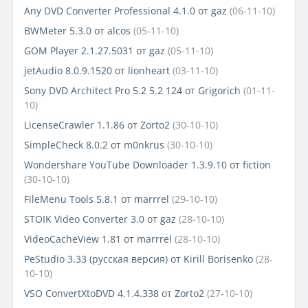
Any DVD Converter Professional 4.1.0
от
gaz
(06-11-10)
BWMeter 5.3.0
от
alcos
(05-11-10)
GOM Player 2.1.27.5031
от
gaz
(05-11-10)
jetAudio 8.0.9.1520
от
lionheart
(03-11-10)
Sony DVD Architect Pro 5.2 5.2 124
от
Grigorich
(01-11-
10)
LicenseCrawler 1.1.86
от
Zorto2
(30-10-10)
SimpleCheck 8.0.2
от
m0nkrus
(30-10-10)
Wondershare YouTube Downloader 1.3.9.10
от
fiction
(30-10-10)
FileMenu Tools 5.8.1
от
marrrel
(29-10-10)
STOIK Video Converter 3.0
от
gaz
(28-10-10)
VideoCacheView 1.81
от
marrrel
(28-10-10)
PeStudio 3.33 (русская версия)
от
Kirill Borisenko
(28-
10-10)
VSO ConvertXtoDVD 4.1.4.338
от
Zorto2
(27-10-10)