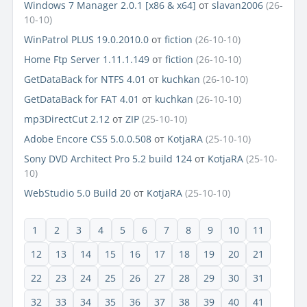
Windows 7 Manager 2.0.1 [x86 & x64]
от
slavan2006
(26-
10-10)
WinPatrol PLUS 19.0.2010.0
от
fiction
(26-10-10)
Home Ftp Server 1.11.1.149
от
fiction
(26-10-10)
GetDataBack for NTFS 4.01
от
kuchkan
(26-10-10)
GetDataBack for FAT 4.01
от
kuchkan
(26-10-10)
mp3DirectCut 2.12
от
ZIP
(25-10-10)
Adobe Encore CS5 5.0.0.508
от
KotjaRA
(25-10-10)
Sony DVD Architect Pro 5.2 build 124
от
KotjaRA
(25-10-
10)
WebStudio 5.0 Build 20
от
KotjaRA
(25-10-10)
1
2
3
4
5
6
7
8
9
10
11
12
13
14
15
16
17
18
19
20
21
22
23
24
25
26
27
28
29
30
31
32
33
34
35
36
37
38
39
40
41