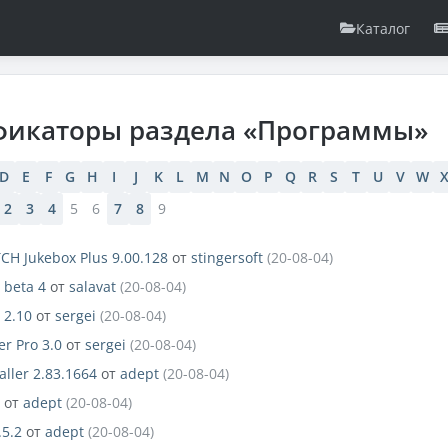
Каталог
фикаторы раздела «Программы»
D
E
F
G
H
I
J
K
L
M
N
O
P
Q
R
S
T
U
V
W
2
3
4
5
6
7
8
9
H Jukebox Plus 9.00.128
от
stingersoft
(20-08-04)
 beta 4
от
salavat
(20-08-04)
 2.10
от
sergei
(20-08-04)
er Pro 3.0
от
sergei
(20-08-04)
aller 2.83.1664
от
adept
(20-08-04)
от
adept
(20-08-04)
.5.2
от
adept
(20-08-04)