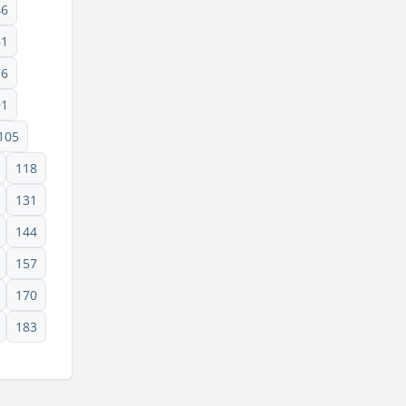
46
61
76
91
105
118
131
144
157
170
183