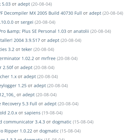
 5.03
от
adept
(20-08-04)
F Decompiler MX 2005 Build 40730 Full
от
adept
(20-08-04)
.10.0.0
от
sergei
(20-08-04)
ro &amp; Plus SE Personal 1.03
от
anatolii
(20-08-04)
taller! 2004 3.9.517
от
adept
(20-08-04)
ties 3.2
от
teker
(20-08-04)
erminator 1.02.2
от
mrfree
(20-08-04)
r 2.50f
от
adept
(20-08-04)
cher 1.x
от
adept
(20-08-04)
eylogger 1.25
от
adept
(20-08-04)
.12_106_
от
adept
(20-08-04)
 Recovery 5.3 Full
от
adept
(20-08-04)
ld 2.0.x
от
sapiens
(19-08-04)
d communicator 3.4.3
от
dogmatic
(15-08-04)
o Ripper 1.0.22
от
dogmatic
(15-08-04)
er 1.3.3
от
dogmatic
(15-08-04)