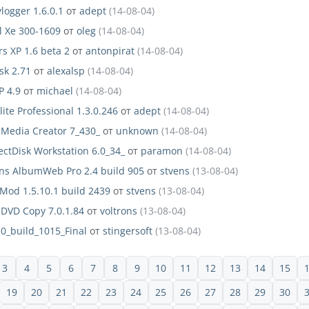
logger 1.6.0.1
от
adept
(14-08-04)
l Xe 300-1609
от
oleg
(14-08-04)
rs XP 1.6 beta 2
от
antonpirat
(14-08-04)
sk 2.71
от
alexalsp
(14-08-04)
P 4.9
от
michael
(14-08-04)
lite Professional 1.3.0.246
от
adept
(14-08-04)
 Media Creator 7_430_
от
unknown
(14-08-04)
ectDisk Workstation 6.0_34_
от
paramon
(14-08-04)
ns AlbumWeb Pro 2.4 build 905
от
stvens
(13-08-04)
Mod 1.5.10.1 build 2439
от
stvens
(13-08-04)
 DVD Copy 7.0.1.84
от
voltrons
(13-08-04)
.0_build_1015_Final
от
stingersoft
(13-08-04)
3
4
5
6
7
8
9
10
11
12
13
14
15
19
20
21
22
23
24
25
26
27
28
29
30