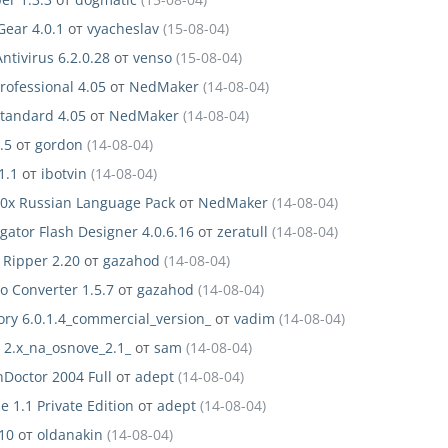
Gear 4.0.1
от
vyacheslav
(15-08-04)
ntivirus 6.2.0.28
от
venso
(15-08-04)
rofessional 4.05
от
NedMaker
(14-08-04)
tandard 4.05
от
NedMaker
(14-08-04)
.5
от
gordon
(14-08-04)
1.1
от
ibotvin
(14-08-04)
0x Russian Language Pack
от
NedMaker
(14-08-04)
igator Flash Designer 4.0.6.16
от
zeratull
(14-08-04)
Ripper 2.20
от
gazahod
(14-08-04)
o Converter 1.5.7
от
gazahod
(14-08-04)
ory 6.0.1.4_commercial_version_
от
vadim
(14-08-04)
 2.x_na_osnove_2.1_
от
sam
(14-08-04)
Doctor 2004 Full
от
adept
(14-08-04)
e 1.1 Private Edition
от
adept
(14-08-04)
10
от
oldanakin
(14-08-04)