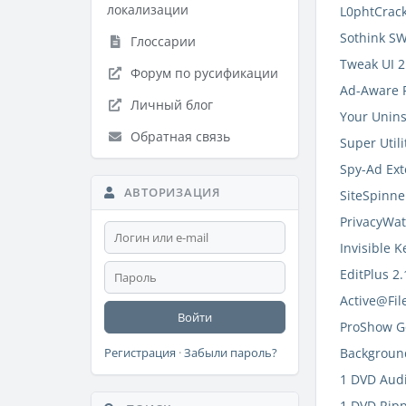
локализации
L0phtCrack
Sothink SW
Глоссарии
Tweak UI 2
Форум по русификации
Ad-Aware P
Личный блог
Your Unins
Обратная связь
Super Utili
Spy-Ad Ext
АВТОРИЗАЦИЯ
SiteSpinne
PrivacyWat
Invisible K
EditPlus 2
Active@File
Войти
ProShow Go
Backgroun
Регистрация
·
Забыли пароль?
1 DVD Audi
1 DVD Ripp