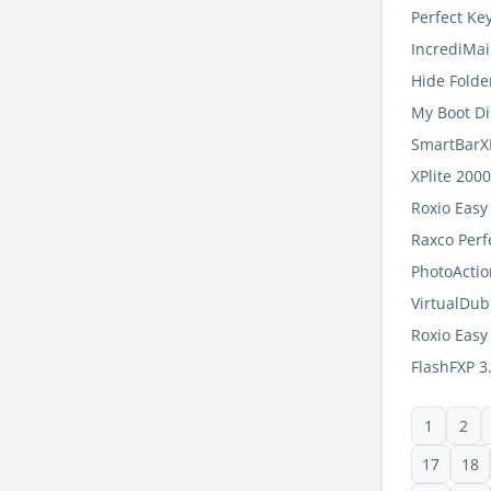
Perfect Key
IncrediMai
Hide Folde
My Boot Di
SmartBarX
XPlite 2000
Roxio Easy
Raxco Perf
PhotoActio
VirtualDub
Roxio Easy
FlashFXP 3
1
2
17
18