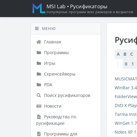
MSI Lab
• Русификаторы
популярных программ всех размеров и возрастов
МЕНЮ
Руси
Главная
Программы
A
B
C
Игры
|
0
1
Скринсейверы
MUSICMATC
PDA
WinRar 3.4
Поиск русификаторов
FolderView
DVD X Play
Новости
Tarma Inst
Руководства по
русификации
WinGet 1.7
Notes XP 1
Программы для