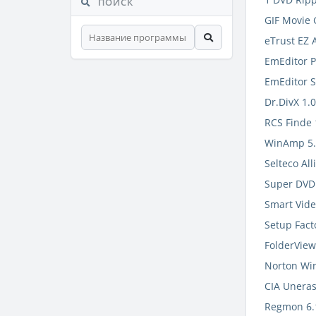
ПОИСК
GIF Movie 
eTrust EZ A
EmEditor P
EmEditor S
Dr.DivX 1.0
RCS Finde 
WinAmp 5.
Selteco All
Super DVD 
Smart Vide
Setup Fact
FolderView
Norton Win
CIA Uneras
Regmon 6.