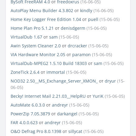
BySoft FreeRAM 4.0
от
freedoxrus
(16-06-05)
AutoPlay Menu Builder 4.3.802
от
kindly
(16-06-05)
Home Key Logger Free Edition 1.04
от
puell
(15-06-05)
Home Plan Pro 5.1.21
от
denisdgerm
(15-06-05)
VirtualDub 1.67
от
sam
(15-06-05)
Awin System Cleaner 2.0
от
drcracker
(15-06-05)
VIA Hardware Monitor 2.05
от
paramon
(15-06-05)
VirtualDub-MPEG2 1.5.10 Build 18303
от
sam
(15-06-05)
ZoneTick 2.6.4
от
immortal
(15-06-05)
NOD32 2.50__MS_Exchange_Server_XMON_
от
dryur
(15-
06-05)
Becky! Internet Mail 2.21.03__HelpRU
от
YuriK
(15-06-05)
AutoMate 6.0.3.0
от
andreyr
(15-06-05)
PowerZip 7.05.3879
от
darkangel
(15-06-05)
FAR 4.0.0.623
от
andreyr
(15-06-05)
O&O Defrag Pro 8.0.1398
от
sillycat
(15-06-05)