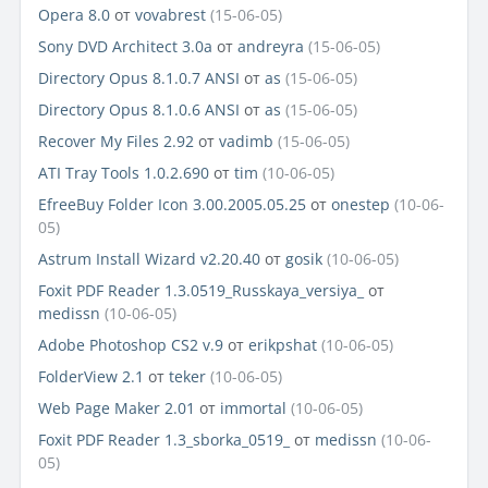
Opera 8.0
от
vovabrest
(15-06-05)
Sony DVD Architect 3.0a
от
andreyra
(15-06-05)
Directory Opus 8.1.0.7 ANSI
от
as
(15-06-05)
Directory Opus 8.1.0.6 ANSI
от
as
(15-06-05)
Recover My Files 2.92
от
vadimb
(15-06-05)
ATI Tray Tools 1.0.2.690
от
tim
(10-06-05)
EfreeBuy Folder Icon 3.00.2005.05.25
от
onestep
(10-06-
05)
Astrum Install Wizard v2.20.40
от
gosik
(10-06-05)
Foxit PDF Reader 1.3.0519_Russkaya_versiya_
от
medissn
(10-06-05)
Adobe Photoshop CS2 v.9
от
erikpshat
(10-06-05)
FolderView 2.1
от
teker
(10-06-05)
Web Page Maker 2.01
от
immortal
(10-06-05)
Foxit PDF Reader 1.3_sborka_0519_
от
medissn
(10-06-
05)