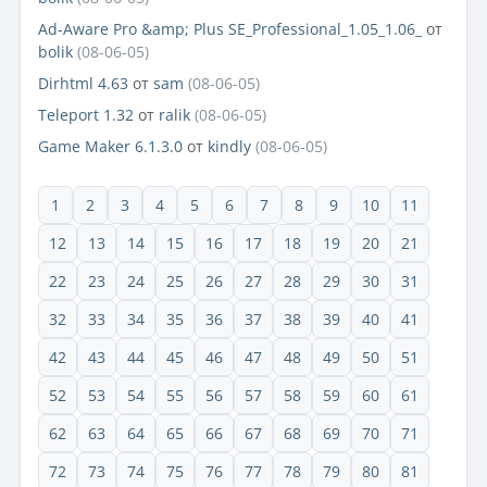
Ad-Aware Pro &amp; Plus SE_Professional_1.05_1.06_
от
bolik
(08-06-05)
Dirhtml 4.63
от
sam
(08-06-05)
Teleport 1.32
от
ralik
(08-06-05)
Game Maker 6.1.3.0
от
kindly
(08-06-05)
1
2
3
4
5
6
7
8
9
10
11
12
13
14
15
16
17
18
19
20
21
22
23
24
25
26
27
28
29
30
31
32
33
34
35
36
37
38
39
40
41
42
43
44
45
46
47
48
49
50
51
52
53
54
55
56
57
58
59
60
61
62
63
64
65
66
67
68
69
70
71
72
73
74
75
76
77
78
79
80
81