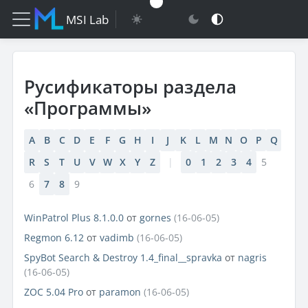
MSI Lab
Русификаторы раздела
«Программы»
A
B
C
D
E
F
G
H
I
J
K
L
M
N
O
P
Q
R
S
T
U
V
W
X
Y
Z
|
0
1
2
3
4
5
6
7
8
9
WinPatrol Plus 8.1.0.0
от
gornes
(16-06-05)
Regmon 6.12
от
vadimb
(16-06-05)
SpyBot Search & Destroy 1.4_final__spravka
от
nagris
(16-06-05)
ZOC 5.04 Pro
от
paramon
(16-06-05)