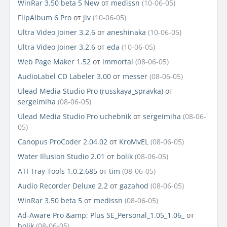
WinRar 3.50 beta 5 New
от
medissn
(10-06-05)
FlipAlbum 6 Pro
от
jiv
(10-06-05)
Ultra Video Joiner 3.2.6
от
aneshinaka
(10-06-05)
Ultra Video Joiner 3.2.6
от
eda
(10-06-05)
Web Page Maker 1.52
от
immortal
(08-06-05)
AudioLabel CD Labeler 3.00
от
messer
(08-06-05)
Ulead Media Studio Pro (russkaya_spravka)
от
sergeimiha
(08-06-05)
Ulead Media Studio Pro uchebnik
от
sergeimiha
(08-06-
05)
Canopus ProCoder 2.04.02
от
KroMvEL
(08-06-05)
Water Illusion Studio 2.01
от
bolik
(08-06-05)
ATI Tray Tools 1.0.2.685
от
tim
(08-06-05)
Audio Recorder Deluxe 2.2
от
gazahod
(08-06-05)
WinRar 3.50 beta 5
от
medissn
(08-06-05)
Ad-Aware Pro &amp; Plus SE_Personal_1.05_1.06_
от
bolik
(08-06-05)