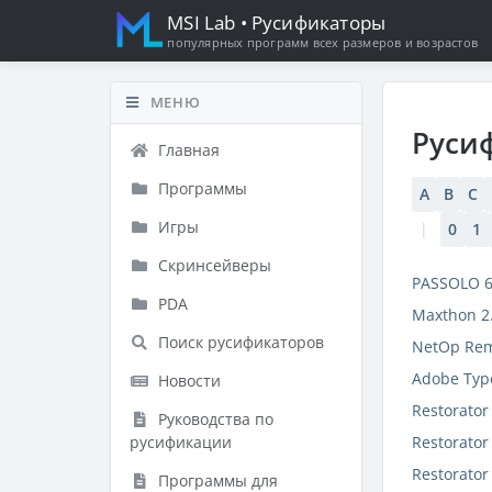
MSI Lab
• Русификаторы
популярных программ всех размеров и возрастов
МЕНЮ
Руси
Главная
Программы
A
B
C
Игры
|
0
1
Скринсейверы
PASSOLO 6
PDA
Maxthon 2.
Поиск русификаторов
NetOp Rem
Adobe Typ
Новости
Restorator
Руководства по
русификации
Restorator
Restorator
Программы для