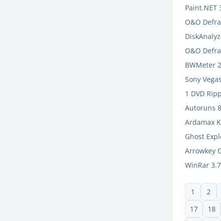
Paint.NET 3
O&O Defrag
DiskAnalyz
O&O Defrag
BWMeter 2
Sony Vegas
1 DVD Ripp
Autoruns 8
Ardamax K
Ghost Expl
Arrowkey C
WinRar 3.7
1
2
17
18