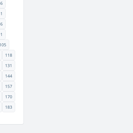
46
61
76
91
105
118
131
144
157
170
183