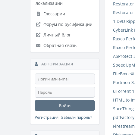
локализации
Restorator
Restorator
Глоссарии
1 DVD Ripp
Форум по русификации
CyberLink 
Личный блог
Raxco Perf
Обратная связь
Raxco Perf
ASProtect 
АВТОРИЗАЦИЯ
SpeedUpM
FileBox eX
Portmon 3
uTorrent 1
HTML to Im
Войти
SureThing 
pdfFactory
Регистрация
·
Забыли пароль?
Firestream
Diskeeper 