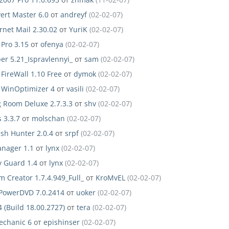
ert Master 6.0
от
andreyf
(02-02-07)
rnet Mail 2.30.02
от
YuriK
(02-02-07)
 Pro 3.15
от
ofenya
(02-02-07)
er 5.21_Ispravlennyi_
от
sam
(02-02-07)
ireWall 1.10 Free
от
dymok
(02-02-07)
WinOptimizer 4
от
vasili
(02-02-07)
ng Room Deluxe 2.7.3.3
от
shv
(02-02-07)
 3.3.7
от
molschan
(02-02-07)
ash Hunter 2.0.4
от
srpf
(02-02-07)
anager 1.1
от
lynx
(02-02-07)
y Guard 1.4
от
lynx
(02-02-07)
m Creator 1.7.4.949_Full_
от
KroMvEL
(02-02-07)
 PowerDVD 7.0.2414
от
uoker
(02-02-07)
 (Build 18.00.2727)
от
tera
(02-02-07)
echanic 6
от
epishinser
(02-02-07)