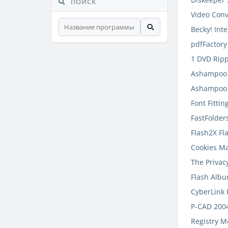
ПОИСК
Video Conv
Becky! Inte
pdfFactory
1 DVD Ripp
Ashampoo F
Ashampoo 
Font Fitti
FastFolders
Flash2X Fl
Cookies M
The Privac
Flash Albu
CyberLink
P-CAD 2004
Registry M