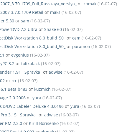
 2007_3.70.1709_Full_Russkaya_versiya_
от
zhmak
(16-02-07)
 2007 3.7.0.1709 Retail
от
maks
(16-02-07)
er 5.30
от
sam
(16-02-07)
PowerDVD 7.2 Ultra
от
Snake 60
(16-02-07)
ectDisk Workstation 8.0_build_50_
от
osm
(16-02-07)
ectDisk Workstation 8.0_build_50_
от
paramon
(16-02-07)
2.1
от
evgenius
(16-02-07)
yPC 3.2
от
tolikblack
(16-02-07)
tender 1.91__Spravka_
от
adwise
(16-02-07)
.02
от
rrr
(16-02-07)
.6.1 Beta b483
от
kuzmich
(16-02-07)
age 2.0.2006
от
yura
(16-02-07)
CD/DVD Labeler Deluxe 4.3.0196
от
yura
(16-02-07)
 Pro 3.15__Spravka_
от
adwise
(16-02-07)
er RM 2.3.0
от
Kirill Borisenko
(16-02-07)
2007 Pro 11.0.693
от
zhmak
(11-02-07)