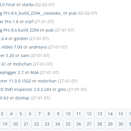
.0 Final
от
starko
(02-02-07)
 Pro 8.6_build_2294__zastavka_
от
pub
(02-02-07)
er Pro 1.8
от
srpf
(27-01-07)
 Pro 8.6 build 2294
от
pub
(27-01-07)
.6.4
от
gordon
(27-01-07)
 Video 7.0d
от
andreyra
(27-01-07)
er 5.20
от
sam
(27-01-07)
.61
от
molschan
(27-01-07)
eylogger 2.7
от
Mak
(27-01-07)
orer 11.0.0.1502
от
molschan
(27-01-07)
D DVD Inspector 2.0.2.243
от
gms
(27-01-07)
0 b2
от
dizelxp
(27-01-07)
3
4
5
6
7
8
9
10
11
12
13
14
15
19
20
21
22
23
24
25
26
27
28
29
30