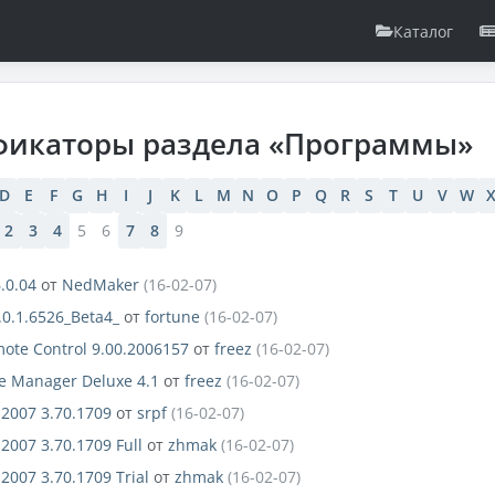
Каталог
фикаторы раздела «Программы»
D
E
F
G
H
I
J
K
L
M
N
O
P
Q
R
S
T
U
V
W
2
3
4
5
6
7
8
9
.0.04
от
NedMaker
(16-02-07)
0.1.6526_Beta4_
от
fortune
(16-02-07)
ote Control 9.00.2006157
от
freez
(16-02-07)
e Manager Deluxe 4.1
от
freez
(16-02-07)
 2007 3.70.1709
от
srpf
(16-02-07)
 2007 3.70.1709 Full
от
zhmak
(16-02-07)
 2007 3.70.1709 Trial
от
zhmak
(16-02-07)